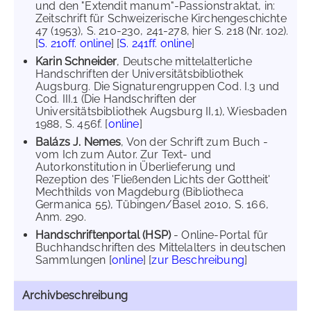
und den "Extendit manum"-Passionstraktat, in:
Zeitschrift für Schweizerische Kirchengeschichte
47 (1953), S. 210-230, 241-278, hier S. 218 (Nr. 102).
[
S. 210ff. online
] [
S. 241ff. online
]
Karin Schneider
, Deutsche mittelalterliche
Handschriften der Universitätsbibliothek
Augsburg. Die Signaturengruppen Cod. I.3 und
Cod. III.1 (Die Handschriften der
Universitätsbibliothek Augsburg II,1), Wiesbaden
1988, S. 456f. [
online
]
Balázs J. Nemes
, Von der Schrift zum Buch -
vom Ich zum Autor. Zur Text- und
Autorkonstitution in Überlieferung und
Rezeption des 'Fließenden Lichts der Gottheit'
Mechthilds von Magdeburg (Bibliotheca
Germanica 55), Tübingen/Basel 2010, S. 166,
Anm. 290.
Handschriftenportal (HSP)
- Online-Portal für
Buchhandschriften des Mittelalters in deutschen
Sammlungen [
online
] [
zur Beschreibung
]
Archivbeschreibung