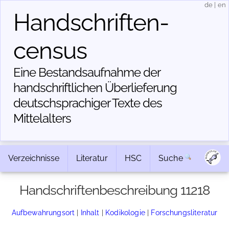
de
|
en
Handschriften­
census
Eine Bestandsaufnahme der
handschriftlichen Über­lieferung
deutschsprachiger Texte des
Mittelalters
Verzeichnisse
Literatur
HSC
Suche
Handschriftenbeschreibung 11218
Aufbewahrungsort
|
Inhalt
|
Kodikologie
|
Forschungsliteratur