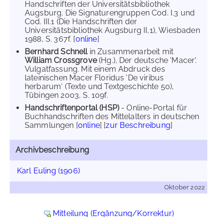
Handschriften der Universitätsbibliothek
Augsburg. Die Signaturengruppen Cod. I.3 und
Cod. III.1 (Die Handschriften der
Universitätsbibliothek Augsburg II,1), Wiesbaden
1988, S. 367f. [
online
]
Bernhard Schnell
in Zusammenarbeit mit
William Crossgrove
(Hg.), Der deutsche 'Macer'.
Vulgatfassung. Mit einem Abdruck des
lateinischen Macer Floridus 'De viribus
herbarum' (Texte und Textgeschichte 50),
Tübingen 2003, S. 109f.
Handschriftenportal (HSP)
- Online-Portal für
Buchhandschriften des Mittelalters in deutschen
Sammlungen [
online
] [
zur Beschreibung
]
Archivbeschreibung
Karl Euling (1906)
Oktober 2022
Mitteilung (Ergänzung/Korrektur)