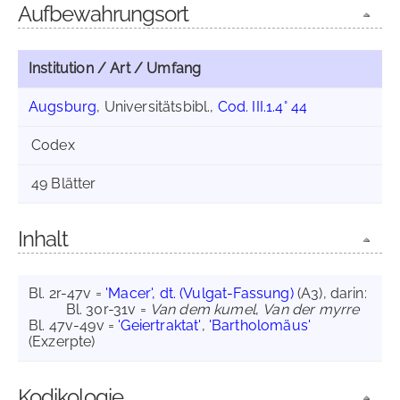
Aufbewahrungsort
Institution / Art / Umfang
Augsburg
, Universitätsbibl.,
Cod. III.1.4° 44
Codex
49 Blätter
Inhalt
Bl. 2r-47v =
'Macer', dt. (Vulgat-Fassung)
(A3), darin:
Bl. 30r-31v =
Van dem kumel
,
Van der myrre
Bl. 47v-49v =
'Geiertraktat'
,
'Bartholomäus'
(Exzerpte)
Kodikologie