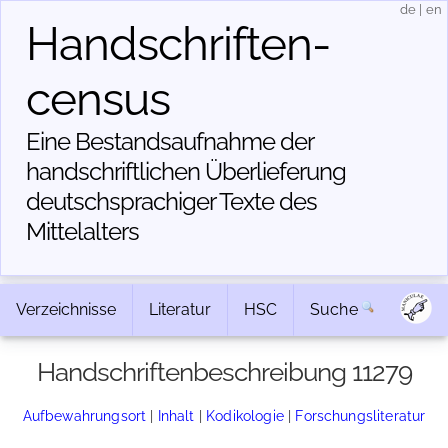
de
|
en
Handschriften­
census
Eine Bestandsaufnahme der
handschriftlichen Über­lieferung
deutschsprachiger Texte des
Mittelalters
Verzeichnisse
Literatur
HSC
Suche
Handschriftenbeschreibung 11279
Aufbewahrungsort
|
Inhalt
|
Kodikologie
|
Forschungsliteratur