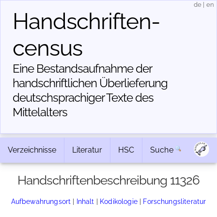
de
|
en
Handschriften­
census
Eine Bestandsaufnahme der
handschriftlichen Über­lieferung
deutschsprachiger Texte des
Mittelalters
Verzeichnisse
Literatur
HSC
Suche
Handschriftenbeschreibung 11326
Aufbewahrungsort
|
Inhalt
|
Kodikologie
|
Forschungsliteratur