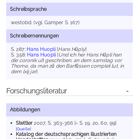
Schreibsprache
westobd. (vgl. Gamper S. 167)
Schreibernennungen
S. 287:
Hans Huopli
[
Hans Hůply
]
S. 358:
Hans Huopli
[
Und ich her Hans Hůpli han
die coronik uß geschriben, an dem samstag vor
Thome, da man zů den Barfůssen complet lut, in
dem lxij jar
]
Forschungsliteratur
Abbildungen
Stettler
2007
, S. 363-366 [= S. 19, 20, 60, 99]
[
Quelle
]
Katalog der deutschsprachigen illustrierten