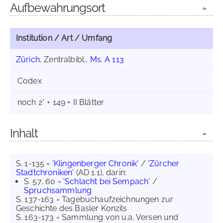
Aufbewahrungsort
Institution / Art / Umfang
Zürich
, Zentralbibl.,
Ms. A 113
Codex
noch 2* + 149 + II Blätter
Inhalt
S. 1-135 =
'Klingenberger Chronik'
/
'Zürcher
Stadtchroniken'
(AD 1.1), darin:
S. 57, 60 =
'Schlacht bei Sempach'
/
Spruchsammlung
S. 137-163 = Tagebuchaufzeichnungen zur
Geschichte des Basler Konzils
S. 163-173 = Sammlung von u.a. Versen und