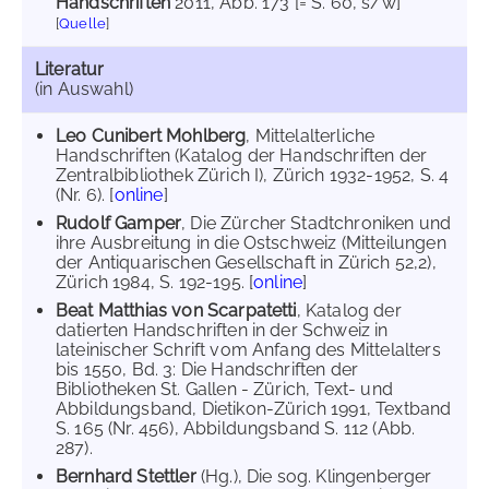
Handschriften
2011
, Abb. 173 [= S. 60, s/w]
[
Quelle
]
Literatur
(in Auswahl)
Leo Cunibert Mohlberg
, Mittelalterliche
Handschriften (Katalog der Handschriften der
Zentralbibliothek Zürich I), Zürich 1932-1952, S. 4
(Nr. 6). [
online
]
Rudolf Gamper
, Die Zürcher Stadtchroniken und
ihre Ausbreitung in die Ostschweiz (Mitteilungen
der Antiquarischen Gesellschaft in Zürich 52,2),
Zürich 1984, S. 192-195. [
online
]
Beat Matthias von Scarpatetti
, Katalog der
datierten Handschriften in der Schweiz in
lateinischer Schrift vom Anfang des Mittelalters
bis 1550, Bd. 3: Die Handschriften der
Bibliotheken St. Gallen - Zürich, Text- und
Abbildungsband, Dietikon-Zürich 1991, Textband
S. 165 (Nr. 456), Abbildungsband S. 112 (Abb.
287).
Bernhard Stettler
(Hg.), Die sog. Klingenberger