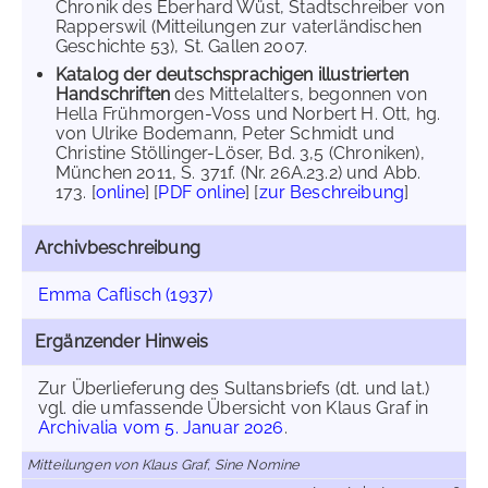
Chronik des Eberhard Wüst, Stadtschreiber von
Rapperswil (Mitteilungen zur vaterländischen
Geschichte 53), St. Gallen 2007.
Katalog der deutschsprachigen illustrierten
Handschriften
des Mittelalters, begonnen von
Hella Frühmorgen-Voss und Norbert H. Ott, hg.
von Ulrike Bodemann, Peter Schmidt und
Christine Stöllinger-Löser, Bd. 3,5 (Chroniken),
München 2011, S. 371f. (Nr. 26A.23.2) und Abb.
173. [
online
] [
PDF online
] [
zur Beschreibung
]
Archivbeschreibung
Emma Caflisch (1937)
Ergänzender Hinweis
Zur Überlieferung des Sultansbriefs (dt. und lat.)
vgl. die umfassende Übersicht von Klaus Graf in
Archivalia vom 5. Januar 2026
.
Mitteilungen von Klaus Graf, Sine Nomine