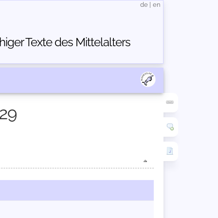
de
|
en
ger Texte des Mittelalters
329