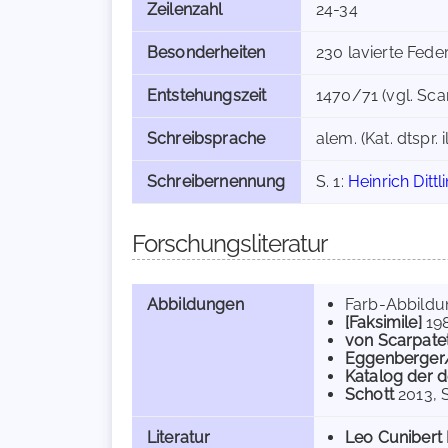
Zeilenzahl
24-34
Besonderheiten
230 lavierte Fed
Entstehungszeit
1470/71 (vgl. Scar
Schreibsprache
alem. (Kat. dtspr. il
Schreibernennung
S. 1:
Heinrich Dittl
Forschungsliteratur
Abbildungen
Farb-Abbild
[Faksimile]
19
von Scarpatet
Eggenberger
Katalog der d
Schott
2013
, 
Literatur
Leo Cunibert