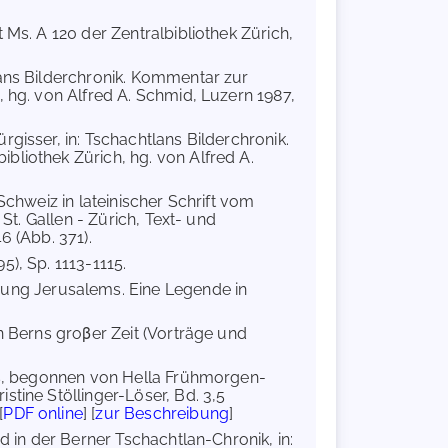
Ms. A 120 der Zentralbibliothek Zürich,
lans Bilderchronik. Kommentar zur
, hg. von Alfred A. Schmid, Luzern 1987,
rgisser, in: Tschachtlans Bilderchronik.
bliothek Zürich, hg. von Alfred A.
Schweiz in lateinischer Schrift vom
St. Gallen - Zürich, Text- und
6 (Abb. 371).
95), Sp. 1113-1115.
örung Jerusalems. Eine Legende in
n Berns groβer Zeit (Vorträge und
rs, begonnen von Hella Frühmorgen-
tine Stöllinger-Löser, Bd. 3,5
[
PDF online
] [
zur Beschreibung
]
d in der Berner Tschachtlan-Chronik, in: