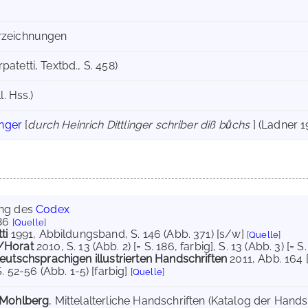
erzeichnungen
patetti, Textbd., S. 458)
l. Hss.)
inger
[
durch Heinrich Dittlinger schriber diß bůchs
] (Ladner 1
ung des
Codex
86
[
Quelle
]
ti
1991
, Abbildungsband, S. 146 (Abb. 371) [s/w]
[
Quelle
]
/Horat
2010
, S. 13 (Abb. 2) [= S. 186, farbig]
, S. 13 (Abb. 3) [= S
eutschsprachigen illustrierten Handschriften
2011
, Abb. 164 
S. 52-56 (Abb. 1-5) [farbig]
[
Quelle
]
 Mohlberg
, Mittelalterliche Handschriften (Katalog der Handsc