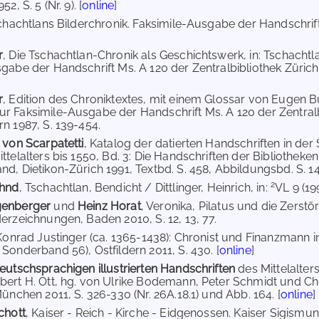
2, S. 5 (Nr. 9). [
online
]
hachtlans Bilderchronik. Faksimile-Ausgabe der Handschrift 
r
, Die Tschachtlan-Chronik als Geschichtswerk, in: Tschacht
gabe der Handschrift Ms. A 120 der Zentralbibliothek Zürich
r
, Edition des Chroniktextes, mit einem Glossar von Eugen Bü
 Faksimile-Ausgabe der Handschrift Ms. A 120 der Zentralbi
n 1987, S. 139-454.
 von Scarpatetti
, Katalog der datierten Handschriften in der 
telalters bis 1550, Bd. 3: Die Handschriften der Bibliotheken 
d, Dietikon-Zürich 1991, Textbd. S. 458, Abbildungsbd. S. 14
2
ahnd
, Tschachtlan, Bendicht / Dittlinger, Heinrich, in:
VL 9 (19
genberger
und
Heinz Horat
, Veronika, Pilatus und die Zerst
erzeichnungen, Baden 2010, S. 12, 13, 77.
 Konrad Justinger (ca. 1365-1438): Chronist und Finanzmann i
Sonderband 56), Ostfildern 2011, S. 430. [
online
]
eutschsprachigen illustrierten Handschriften
des Mittelalte
ert H. Ott, hg. von Ulrike Bodemann, Peter Schmidt und Chris
ünchen 2011, S. 326-330 (Nr. 26A.18.1) und Abb. 164. [
online
] 
chott
, Kaiser - Reich - Kirche - Eidgenossen. Kaiser Sigismun