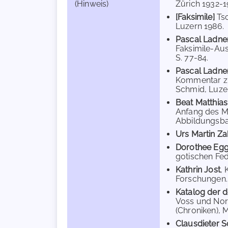
(Hinweis)
Zürich 1932-195
[Faksimile]
Tsc
Luzern 1986.
Pascal Ladne
Faksimile-Aus
S. 77-84.
Pascal Ladne
Kommentar zur
Schmid, Luzer
Beat Matthias
Anfang des Mit
Abbildungsban
Urs Martin Z
Dorothee Eg
gotischen Fed
Kathrin Jost
,
Forschungen. 
Katalog der d
Voss und Norb
(Chroniken), M
Clausdieter S