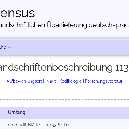
census
dschriftlichen Über­lieferung deutschsprachi
che
ndschriftenbeschreibung 11
Aufbewahrungsort
|
Inhalt
|
Kodikologie
|
Forschungsliteratur
Umfang
noch VIII Blätter + 1093 Seiten