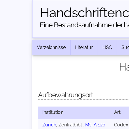
Handschriften­
Eine Bestandsaufnahme der han
Verzeichnisse
Literatur
HSC
Su
Ha
Aufbewahrungsort
Institution
Art
Zürich
, Zentralbibl.,
Ms. A 120
Codex