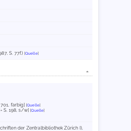
987, S. 77f.)
[
Quelle
]
. 701, farbig]
[
Quelle
]
[= S. 198, s/w]
[
Quelle
]
hriften der Zentralbibliothek Zürich I),