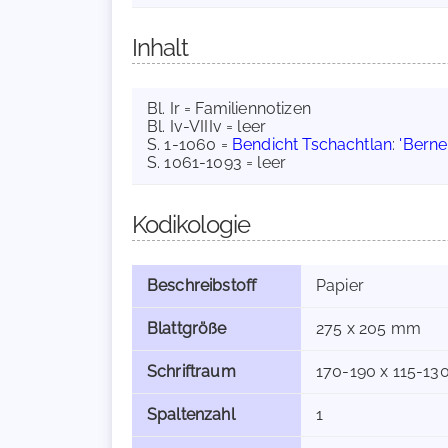
Inhalt
Bl. Ir = Familiennotizen
Bl. Iv-VIIIv = leer
S. 1-1060 =
Bendicht Tschachtlan
:
'Berne
S. 1061-1093 = leer
Kodikologie
Beschreibstoff
Papier
Blattgröße
275 x 205 mm
Schriftraum
170-190 x 115-1
Spaltenzahl
1