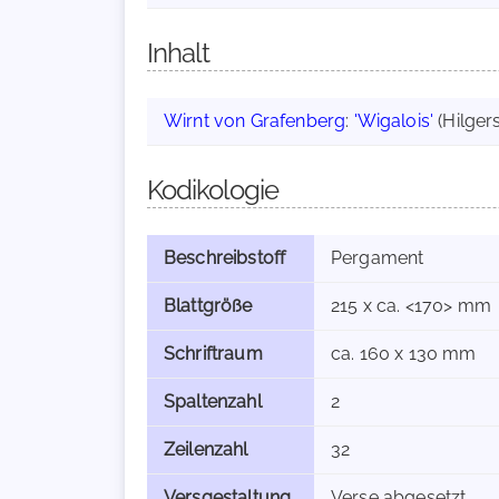
Inhalt
Wirnt von Grafenberg
:
'Wigalois'
(Hilgers
Kodikologie
Beschreibstoff
Pergament
Blattgröße
215 x ca. <170> mm
Schriftraum
ca. 160 x 130 mm
Spaltenzahl
2
Zeilenzahl
32
Versgestaltung
Verse abgesetzt