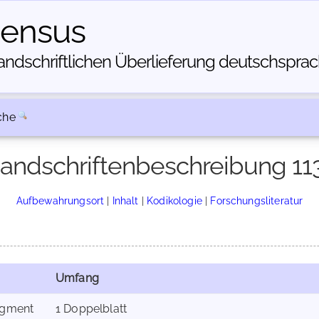
census
dschriftlichen Über­lieferung deutschsprachi
che
andschriftenbeschreibung 11
Aufbewahrungsort
|
Inhalt
|
Kodikologie
|
Forschungsliteratur
Umfang
agment
1 Doppelblatt