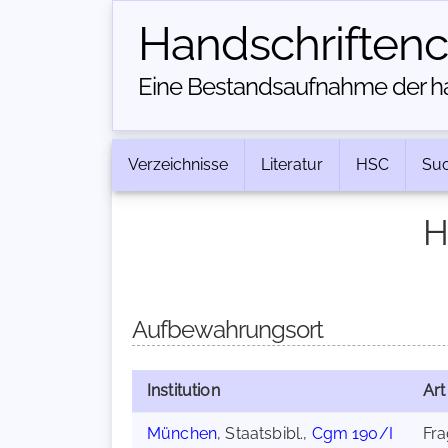
Handschriften­
Eine Bestandsaufnahme der han
Verzeichnisse
Literatur
HSC
Su
H
Aufbewahrungsort
Institution
Art
München
, Staatsbibl.,
Cgm 190/I
Fr