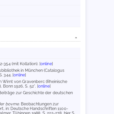
2-354 (mit Kollation). [
online
]
sbibliothek in München (Catalogus
 344. [
online
]
on Wirnt von Gravenberc (Rheinische
Bonn 1926, S. 52*. [
online
]
: Beiträge zur Geschichte der deutschen
nder bovme
. Beobachtungen zur
t, in: Deutsche Handschriften 1100-
mer, Tübingen 1988, S. 222-278, hier S.