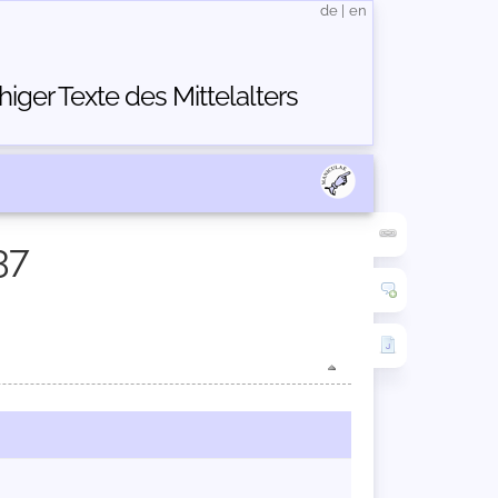
de
|
en
ger Texte des Mittelalters
37