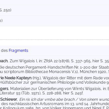
. 250)
0)
g des
Fragments
bach
, Zum Wigalois I, in: ZfdA 22 (1878), S. 337-365, hier S. 35
 Die deutschen Pergament-Handschriften Nr. 1-200 der Staat
scriptorum Bibliothecae Monacensis V,1), München 1920, S.
ie Neele Kapteyn
(Hg.), Wigalois der Ritter mit dem Rade v
Hülfsbücher zur germanischen Philologie und Volkskunde 9), 
lgers
, Materialien zur Überlieferung von Wirnts Wigalois, in
teratur 93 (Tüb. 1971), S. 228-288, hier S. 245f.
 Schiewer
,
Ein ris ich dar vmbe abe brach / Von sinem wu
 des nachklassischen Artusromans im 13. und 14. Jahrhunder
r Kolloquium 1985, hg. von Volker Honemann und Nigel F. Pal