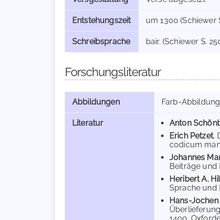
Entstehungszeit
um 1300 (Schiewer S
Schreibsprache
bair. (Schiewer S. 25
Forschungsliteratur
Abbildungen
Farb-Abbildun
Literatur
Anton Schön
Erich Petzet
,
codicum manu 
Johannes Mar
Beiträge und 
Heribert A. Hi
Sprache und Li
Hans-Jochen
Überlieferung
1400. Oxforde