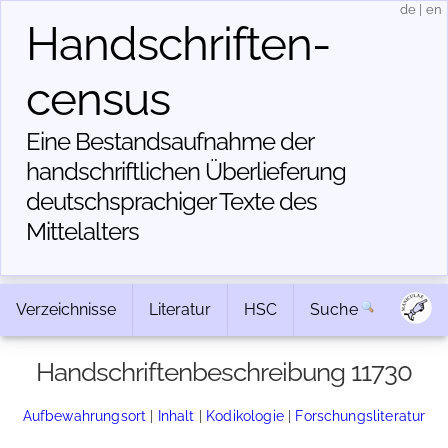
de
|
en
Handschriften­
census
Eine Bestandsaufnahme der
handschriftlichen Über­lieferung
deutschsprachiger Texte des
Mittelalters
Verzeichnisse
Literatur
HSC
Suche
Handschriftenbeschreibung 11730
Aufbewahrungsort
|
Inhalt
|
Kodikologie
|
Forschungsliteratur