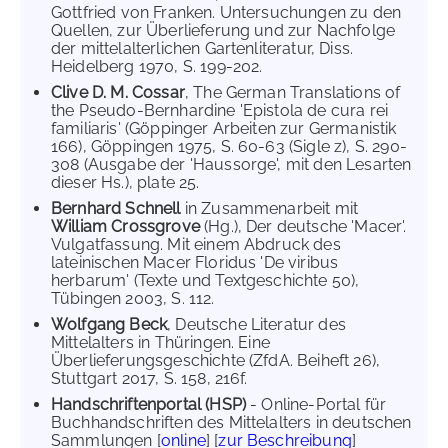
Gottfried von Franken. Untersuchungen zu den
Quellen, zur Überlieferung und zur Nachfolge
der mittelalterlichen Gartenliteratur, Diss.
Heidelberg 1970, S. 199-202.
Clive D. M. Cossar
, The German Translations of
the Pseudo-Bernhardine 'Epistola de cura rei
familiaris' (Göppinger Arbeiten zur Germanistik
166), Göppingen 1975, S. 60-63 (Sigle z), S. 290-
308 (Ausgabe der 'Haussorge', mit den Lesarten
dieser Hs.), plate 25.
Bernhard Schnell
in Zusammenarbeit mit
William Crossgrove
(Hg.), Der deutsche 'Macer'.
Vulgatfassung. Mit einem Abdruck des
lateinischen Macer Floridus 'De viribus
herbarum' (Texte und Textgeschichte 50),
Tübingen 2003, S. 112.
Wolfgang Beck
, Deutsche Literatur des
Mittelalters in Thüringen. Eine
Überlieferungsgeschichte (ZfdA. Beiheft 26),
Stuttgart 2017, S. 158, 216f.
Handschriftenportal (HSP)
- Online-Portal für
Buchhandschriften des Mittelalters in deutschen
Sammlungen [
online
] [
zur Beschreibung
]