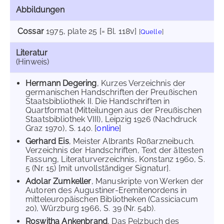
Abbildungen
Cossar
1975
, plate 25 [= Bl. 118v]
[
Quelle
]
Literatur
(Hinweis)
Hermann Degering
, Kurzes Verzeichnis der
germanischen Handschriften der Preußischen
Staatsbibliothek II. Die Handschriften in
Quartformat (Mitteilungen aus der Preußischen
Staatsbibliothek VIII), Leipzig 1926 (Nachdruck
Graz 1970), S. 140. [
online
]
Gerhard Eis
, Meister Albrants Roßarzneibuch.
Verzeichnis der Handschriften, Text der ältesten
Fassung, Literaturverzeichnis, Konstanz 1960, S.
5 (Nr. 15) [mit unvollständiger Signatur].
Adolar Zumkeller
, Manuskripte von Werken der
Autoren des Augustiner-Eremitenordens in
mitteleuropäischen Bibliotheken (Cassiciacum
20), Würzburg 1966, S. 39 (Nr. 54b).
Roswitha Ankenbrand
, Das Pelzbuch des