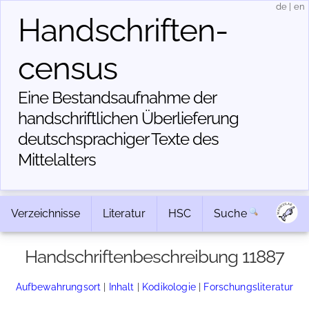
de
|
en
Handschriften­
census
Eine Bestandsaufnahme der
handschriftlichen Über­lieferung
deutschsprachiger Texte des
Mittelalters
Verzeichnisse
Literatur
HSC
Suche
Handschriftenbeschreibung 11887
Aufbewahrungsort
|
Inhalt
|
Kodikologie
|
Forschungsliteratur