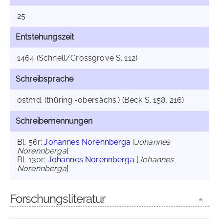
25
Entstehungszeit
1464 (Schnell/Crossgrove S. 112)
Schreibsprache
ostmd. (thüring.-obersächs.) (Beck S. 158, 216)
Schreibernennungen
Bl. 56r:
Johannes Norennberga
[
Johannes
Norennberga
]
Bl. 130r:
Johannes Norennberga
[
Johannes
Norennberga
]
Forschungsliteratur