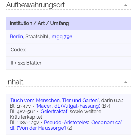
Aufbewahrungsort
Institution / Art / Umfang
Berlin
, Staatsbibl.,
mgq 796
Codex
II + 131 Blätter
Inhalt
'Buch vom Menschen, Tier und Garten'
, darin u.a.:
Bl. 1r-47v =
'Macer', dt. (Vulgat-Fassung)
(B7)
Bl. 48v-56r =
'Geiertraktat'
sowie weitere
Kräuterkapitel
Bl. 118v-129v =
Pseudo-Aristoteles
:
'Oeconomica',
dt. ('Von der Haussorge')
(z)