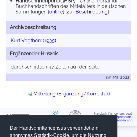
Handschriftenportal (HSP)
- Online-Portal für
Buchhandschriften des Mittelalters in deutschen
Sammlungen [
online
] [
zur Beschreibung
]
Archivbeschreibung
Kurt Vogtherr (1935)
Ergänzender Hinweis
durchschnittlich 37 Zeilen auf der Seite
sw, Mai 2022
Mitteilung (Ergänzung/Korrektur)
Handschriftencensus 2026
Impressum
|
Datenschutzerklärung
Der Handschriftencensus verwendet ein
anonymes Statistik-Cookie, um die Nutzung