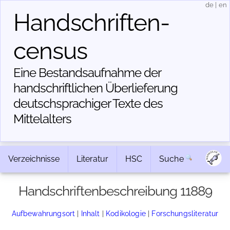
de
|
en
Handschriften­
census
Eine Bestandsaufnahme der
handschriftlichen Über­lieferung
deutschsprachiger Texte des
Mittelalters
Verzeichnisse
Literatur
HSC
Suche
Handschriftenbeschreibung 11889
Aufbewahrungsort
|
Inhalt
|
Kodikologie
|
Forschungsliteratur