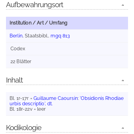
Aufbewahrungsort
Institution / Art / Umfang
Berlin
, Staatsbibl.,
mgq 813
Codex
22 Blätter
Inhalt
Bl. 1r-17r =
Guillaume Caoursin
:
'Obsidionis Rhodiae
urbis descriptio', dt.
Bl. 18r-22v = leer
Kodikologie