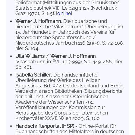
Folioformat (Mitteilungen aus der Preußischen
Staatsbibliothek VII), Leipzig 1925 (Nachdruck
Graz 1970), S. 65f. [
online
]
Werner J. Hoffmann
, Die ripuarische und
niederdeutsche "Vitaspatrum"-Überlieferung im
15. Jahrhundert, in: Jahrbuch des Vereins für
niederdeutsche Sprachforschung /
Niederdeutsches Jahrbuch 116 (1993), S. 72-108,
hier S. 104.
Ulla Williams
/
Werner J. Hoffmann
,
2
'Vitaspatrum', in:
VL 10 (1999), Sp. 449-466, hier
Sp. 461.
Isabella Schiller
, Die handschriftliche
Überlieferung der Werke des Heiligen
Augustinus, Bd. X/2: Ostdeutschland und Berlin.
Verzeichnis nach Bibliotheken (Sitzungsberichte
der phil.-hist. Klasse der Österreichischen
Akademie der Wissenschaften 791;
Veröffentlichungen der Kommission zur
Herausgabe des Corpus der lateinischen
Kirchenväter XXVI), Wien 2009, S. 160.
Handschriftenportal (HSP)
- Online-Portal für
Buchhandschriften des Mittelalters in deutschen