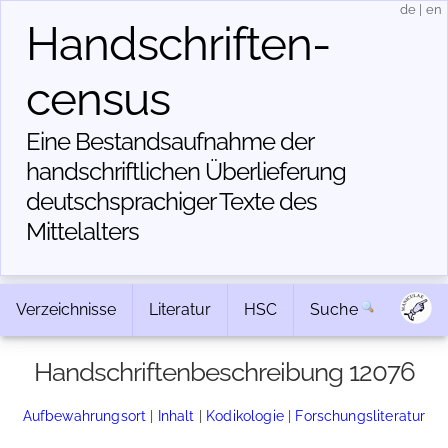
de
|
en
Handschriften­
census
Eine Bestandsaufnahme der
handschriftlichen Über­lieferung
deutschsprachiger Texte des
Mittelalters
Verzeichnisse
Literatur
HSC
Suche
Handschriftenbeschreibung 12076
Aufbewahrungsort
|
Inhalt
|
Kodikologie
|
Forschungsliteratur