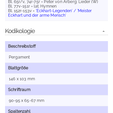
Bl. 65r/v, 74r-75r = Peter von Arberg: Lieder (W)
Bl. 77v-151r = lat. Hymnen
Bl. 152r-153v =
'Eckhart-Legenden' / 'Meister
Eckhart und der arme Mensch'
Kodikologie
Beschreibstoff
Pergament
Blattgröße
146 x 103 mm
Schriftraum
90-95 x 65-67 mm
Spaltenzahl