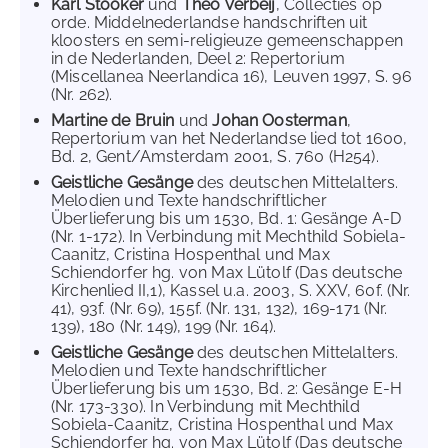
Karl Stooker
und
Theo Verbeij
, Collecties op
orde. Middelnederlandse handschriften uit
kloosters en semi-religieuze gemeenschappen
in de Nederlanden, Deel 2: Repertorium
(Miscellanea Neerlandica 16), Leuven 1997, S. 96
(Nr. 262).
Martine de Bruin
und
Johan Oosterman
,
Repertorium van het Nederlandse lied tot 1600,
Bd. 2, Gent/Amsterdam 2001, S. 760 (H254).
Geistliche Gesänge
des deutschen Mittelalters.
Melodien und Texte handschriftlicher
Überlieferung bis um 1530, Bd. 1: Gesänge A-D
(Nr. 1-172). In Verbindung mit Mechthild Sobiela-
Caanitz, Cristina Hospenthal und Max
Schiendorfer hg. von Max Lütolf (Das deutsche
Kirchenlied II,1), Kassel u.a. 2003, S. XXV, 60f. (Nr.
41), 93f. (Nr. 69), 155f. (Nr. 131, 132), 169-171 (Nr.
139), 180 (Nr. 149), 199 (Nr. 164).
Geistliche Gesänge
des deutschen Mittelalters.
Melodien und Texte handschriftlicher
Überlieferung bis um 1530, Bd. 2: Gesänge E-H
(Nr. 173-330). In Verbindung mit Mechthild
Sobiela-Caanitz, Cristina Hospenthal und Max
Schiendorfer hg. von Max Lütolf (Das deutsche