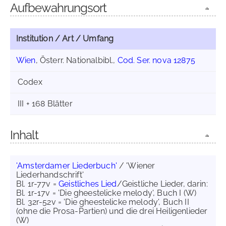
Aufbewahrungsort
Institution / Art / Umfang
Wien
, Österr. Nationalbibl.,
Cod. Ser. nova 12875
Codex
III + 168 Blätter
Inhalt
'Amsterdamer Liederbuch'
/ 'Wiener
Liederhandschrift'
Bl. 1r-77v =
Geistliches Lied
/Geistliche Lieder, darin:
Bl. 1r-17v = 'Die gheestelicke melody', Buch I (W)
Bl. 32r-52v = 'Die gheestelicke melody', Buch II
(ohne die Prosa-Partien) und die drei Heiligenlieder
(W)