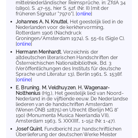
mittelniederländischer Reimsprüche, in: ZfdA 34
(1890), S. 47-55, hier S. 52f. (Nr. II) [mit der
früheren Signatur "7970"]. [
online
]
Johannes A. N. Knuttel
, Het geestelijk lied in de
Nederlanden voor de kerkhervorming,
Rotterdam 1906 (Nachdruck
Groningen/Amsterdam 1974), S. 55-61 (Sigle C).
[
online
]
Hermann Menhardt
, Verzeichnis der
altdeutschen literarischen Handschriften der
Österreichischen Nationalbibliothek, Bd. 3
(Veröffentlichungen des Instituts für deutsche
Sprache und Literatur 13), Berlin 1961, S. 1538f.
[
online
]
E. Bruning
,
M. Veldhuyzen
,
H. Wagenaar-
Nolthenius
(Hg.), Het geestelijk lied van Noord-
Nederland in de vijftiende eeuw. De Nederlandse
liederen van de handschriften Amsterdam
(Wenen ÖNB 12875) en Utrecht (Berlijn MG 8°
190) (Monumenta Musica Neerlandia VII),
Amsterdam 1963, S. XXXIIIf., 1-152 (Nr. 1-47).
Josef Quint
, Fundbericht zur handschriftlichen
Überlieferung der deutschen Werke Meister