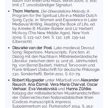
Raum von Rhein und Maas, Berlin 2006, S. 161f.
(mit z.T. unvollständiger Signatur).
Thom Mertens
,
Die Gheestelicke Melody:
A
Program for the Spiritual Life in a Middle Dutch
Song Cycle, in: Women and Experience in Later
Medieval Writing. Reading the Book of Life, ed.
by Anneke B. Mulder-Bakker and Liz Herbert
McAvoy (The New Middle Ages), New York
2009, S. 123-147, bes. S. 132, 138, 139-141
(Übersicht).
Dieuwke van der Poel
, Late-medieval Devout
Song: Repertoire, Manuscripts, Function, in:
Dialog mit den Nachbarn. Mittelniederländische
Literatur zwischen dem 12. und 16. Jahrhundert,
hg. von Bernd Bastert, Helmut Tervooren und
Frank Willaert (Zeitschrift für deutsche Philologie
130, Sonderheft), Berlin 2011, S. 67-79.
Robert Klugseder
unter Mitarbeit von
Alexander
Rausch
,
Ana Čizmić
,
Vera Maria Charvat
,
Oscar
Verhaar
,
Eva Veselovská
und
Hanna Zühlke
,
Katalog der mittelalterlichen Musikhandschriften
der Österreichischen Nationalbibliothek Wien
(Codices manuscripti & impressi,
Supplementum 10), Purkersdorf 2014, S. 252-