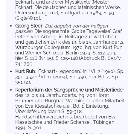
Eckharts und anderer Mystiktexte (Meister
Eckhart. Die deutschen und lateinischen Werke,
Untersuchungen 2), Stuttgart u.a. 1969, S. 93
(Sigle W10).
Georg Steer
,
Dat dagelyt von der heiligen
passien
. Die sogenannte 'Große Tageweise' Graf
Peters von Arberg, in: Beiträge zur weltlichen
und geistlichen Lyrik des 13. bis 15. Jahrhunderts.
Würzburger Colloquium 1970, hg. von Kurt Ruh
und Werner Schröder, Berlin 1973, S. 112-204,
hier S. 116 (Nr. 15), S. 125-148 (Abdruck Bl. 65r/v,
74r-75r).
2
Kurt Ruh
, 'Eckhart-Legenden', in:
VL 2 (1980), Sp.
2
350-353 +
VL 11 (2004), Sp. 390, hier Bd. 2, Sp.
351 (2.).
Repertorium der Sangsprüche und Meisterlieder
des 12. bis 18. Jahrhunderts, hg. von Horst
Brunner und Burghart Wachinger unter Mitarbeit
von Eva Klesatschke u.a., Bd. 1: Einleitung,
Überlieferung [darin S. 59-318:
Handschriftenverzeichnis, bearbeitet von Eva
Klesatschke und Frieder Schanze], Tübingen
1994, S. 301.