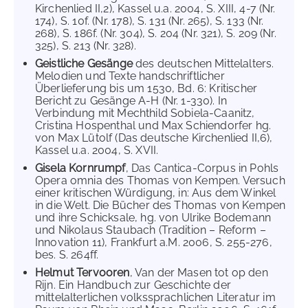
Kirchenlied II,2), Kassel u.a. 2004, S. XIII, 4-7 (Nr.
174), S. 10f. (Nr. 178), S. 131 (Nr. 265), S. 133 (Nr.
268), S. 186f. (Nr. 304), S. 204 (Nr. 321), S. 209 (Nr.
325), S. 213 (Nr. 328).
Geistliche Gesänge
des deutschen Mittelalters.
Melodien und Texte handschriftlicher
Überlieferung bis um 1530, Bd. 6: Kritischer
Bericht zu Gesänge A-H (Nr. 1-330). In
Verbindung mit Mechthild Sobiela-Caanitz,
Cristina Hospenthal und Max Schiendorfer hg.
von Max Lütolf (Das deutsche Kirchenlied II,6),
Kassel u.a. 2004, S. XVII.
Gisela Kornrumpf
, Das Cantica-Corpus in Pohls
Opera omnia des Thomas von Kempen. Versuch
einer kritischen Würdigung, in: Aus dem Winkel
in die Welt. Die Bücher des Thomas von Kempen
und ihre Schicksale, hg. von Ulrike Bodemann
und Nikolaus Staubach (Tradition – Reform –
Innovation 11), Frankfurt a.M. 2006, S. 255-276,
bes. S. 264ff.
Helmut Tervooren
, Van der Masen tot op den
Rijn. Ein Handbuch zur Geschichte der
mittelalterlichen volkssprachlichen Literatur im