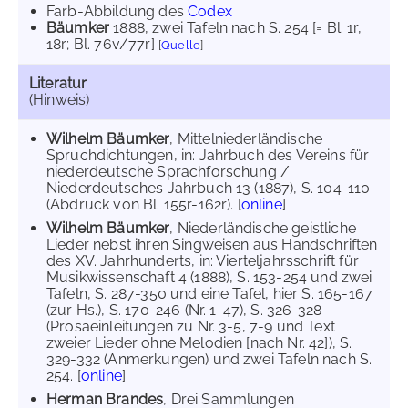
Farb-Abbildung des
Codex
Bäumker
1888
, zwei Tafeln nach S. 254 [= Bl. 1r,
18r; Bl. 76v/77r]
[
Quelle
]
Literatur
(Hinweis)
Wilhelm Bäumker
, Mittelniederländische
Spruchdichtungen, in: Jahrbuch des Vereins für
niederdeutsche Sprachforschung /
Niederdeutsches Jahrbuch 13 (1887), S. 104-110
(Abdruck von Bl. 155r-162r). [
online
]
Wilhelm Bäumker
, Niederländische geistliche
Lieder nebst ihren Singweisen aus Handschriften
des XV. Jahrhunderts, in: Vierteljahrsschrift für
Musikwissenschaft 4 (1888), S. 153-254 und zwei
Tafeln, S. 287-350 und eine Tafel, hier S. 165-167
(zur Hs.), S. 170-246 (Nr. 1-47), S. 326-328
(Prosaeinleitungen zu Nr. 3-5, 7-9 und Text
zweier Lieder ohne Melodien [nach Nr. 42]), S.
329-332 (Anmerkungen) und zwei Tafeln nach S.
254. [
online
]
Herman Brandes
, Drei Sammlungen