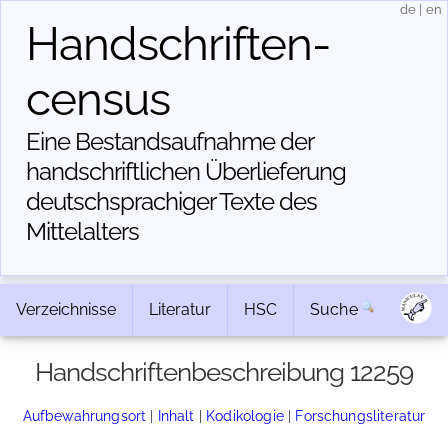
de
|
en
Handschriften­
census
Eine Bestandsaufnahme der
handschriftlichen Über­lieferung
deutschsprachiger Texte des
Mittelalters
Verzeichnisse
Literatur
HSC
Suche
Handschriftenbeschreibung 12259
Aufbewahrungsort
|
Inhalt
|
Kodikologie
|
Forschungsliteratur