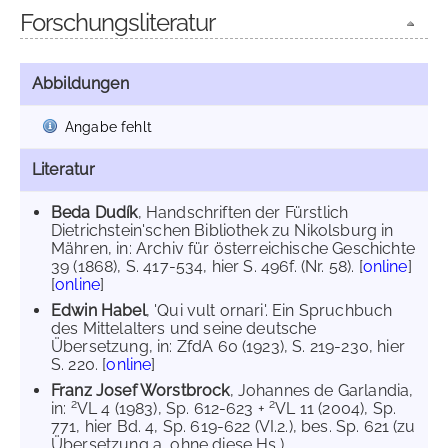
Forschungsliteratur
Abbildungen
Angabe fehlt
Literatur
Beda Dudík
, Handschriften der Fürstlich
Dietrichstein'schen Bibliothek zu Nikolsburg in
Mähren, in: Archiv für österreichische Geschichte
39 (1868), S. 417-534, hier S. 496f. (Nr. 58). [
online
]
[
online
]
Edwin Habel
, 'Qui vult ornari'. Ein Spruchbuch
des Mittelalters und seine deutsche
Übersetzung, in: ZfdA 60 (1923), S. 219-230, hier
S. 220. [
online
]
Franz Josef Worstbrock
, Johannes de Garlandia,
2
2
in:
VL 4 (1983), Sp. 612-623 +
VL 11 (2004), Sp.
771, hier Bd. 4, Sp. 619-622 (VI.2.), bes. Sp. 621 (zu
Übersetzung a, ohne diese Hs.).