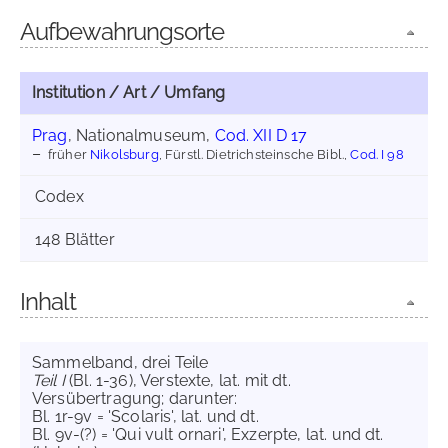
Aufbewahrungsorte
Institution / Art / Umfang
Prag
, Nationalmuseum,
Cod. XII D 17
früher
Nikolsburg
, Fürstl. Dietrichsteinsche Bibl.,
Cod. I 98
Codex
148 Blätter
Inhalt
Sammelband, drei Teile
Teil I
(Bl. 1-36), Verstexte, lat. mit dt.
Versübertragung; darunter:
Bl. 1r-9v = 'Scolaris', lat. und dt.
Bl. 9v-(?) = 'Qui vult ornari', Exzerpte, lat. und dt.