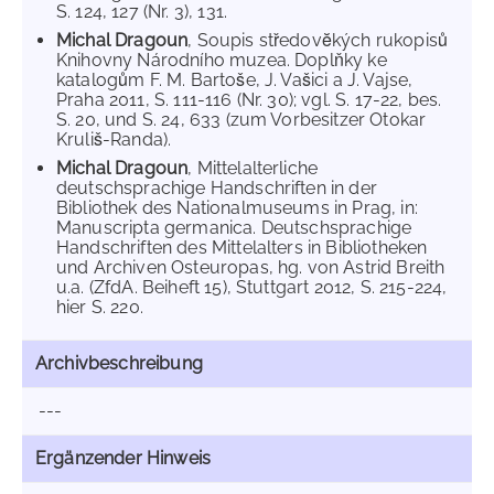
S. 124, 127 (Nr. 3), 131.
Michal Dragoun
, Soupis středovĕkých rukopisů
Knihovny Národního muzea. Doplňky ke
katalogům F. M. Bartoše, J. Vašici a J. Vajse,
Praha 2011, S. 111-116 (Nr. 30); vgl. S. 17-22, bes.
S. 20, und S. 24, 633 (zum Vorbesitzer Otokar
Kruliš-Randa).
Michal Dragoun
, Mittelalterliche
deutschsprachige Handschriften in der
Bibliothek des Nationalmuseums in Prag, in:
Manuscripta germanica. Deutschsprachige
Handschriften des Mittelalters in Bibliotheken
und Archiven Osteuropas, hg. von Astrid Breith
u.a. (ZfdA. Beiheft 15), Stuttgart 2012, S. 215-224,
hier S. 220.
Archivbeschreibung
---
Ergänzender Hinweis