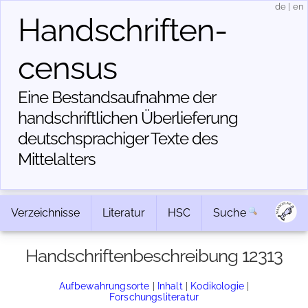
de
|
en
Handschriften­
census
Eine Bestandsaufnahme der
handschriftlichen Über­lieferung
deutschsprachiger Texte des
Mittelalters
Verzeichnisse
Literatur
HSC
Suche
Handschriftenbeschreibung 12313
Aufbewahrungsorte
|
Inhalt
|
Kodikologie
|
Forschungsliteratur