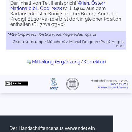
Der Inhalt von Teil II entspricht
Wien, Österr.
Nationalbibl., Cod. 2828
(v. J. 1464, aus dem
Kartäuserkloster Königsfeld bei Brünn). Auch die
Predigt Bl. 104va-105rb ist dort in gleicher Position
enthalten (Bl. 72va-73vb).
Mitteilungen von Kristina Freienhagen-Baumgardt
Gisela Kornrumpf (München) / Michal Dragoun (Prag), August
2014
Mitteilung (Ergänzung/Korrektur)
Handschriftencensus 2026
Impressum
|
Datenschutzerklärung
Der Handschriftencensus verwendet ein