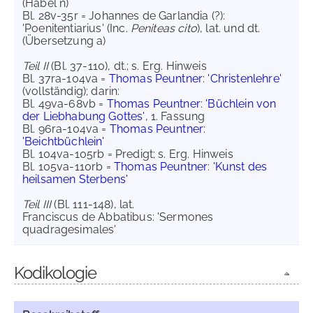
(Habel n)
Bl. 28v-35r = Johannes de Garlandia (?):
'Poenitentiarius' (Inc.
Peniteas cito
), lat. und dt.
(Übersetzung a)
Teil II
(Bl. 37-110), dt.; s. Erg. Hinweis
Bl. 37ra-104va =
Thomas Peuntner
:
'Christenlehre'
(vollständig); darin:
Bl. 49va-68vb =
Thomas Peuntner
:
'Büchlein von
der Liebhabung Gottes'
, 1. Fassung
Bl. 96ra-104va =
Thomas Peuntner
:
'Beichtbüchlein'
Bl. 104va-105rb = Predigt; s. Erg. Hinweis
Bl. 105va-110rb =
Thomas Peuntner
:
'Kunst des
heilsamen Sterbens'
Teil III
(Bl. 111-148), lat.
Franciscus de Abbatibus: 'Sermones
quadragesimales'
Kodikologie