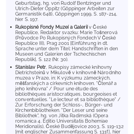
Geburtstag, hg. von Rudolf Bentzinger und
Ulrich-Dieter Oppitz (Göppinger Arbeiten zur
Germanistik 648), Göppingen 1999, S. 187-214,
hier S. 197.
Rukopisné Fondy Muzeí a Galerií
v České
Republice, Redaktor svazku: Marie Tošnerová
(Průvodce Po Rukopisných Fondech V České
Republice III), Prag 2001 [Einführung in dt.
Sprache unter dem Titel: Handschriften in den
Museen und Galerien der Tschechischen
Republik], S. 122 (Nr. 30).
Stanislav Petr
, Rukopisy zámecké knihovny
Dietrichsteinů v Mikulovĕ v knihovnĕ Národního
muzea v Praze, in: K výzkumu zámeckých,
mĕšťanských a církevních knihoven. "Čtenář a
jeho knihovna" / Pour une étude des
bibliothèques aristocratiques, bourgeoises et
conventuelles. "Le lecteur et sa bibliothèque" /
Zur Erforschung der Schloss-, Bürger- und
Kirchenbibliotheken. "Der Leser und seine
Bibliothek", hg. von Jitka Radimská (Opera
romanica 4. Editio Universitatis Bohemiae
Meridionalis), České Budĕjovice 2003, S. 119-132
[mit englischer Zusammenfassung S. 131f.], hier