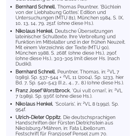
Bernhard Schnell
, Thomas Peuntner, 'Büchlein
von der Liebhabung Gottes'. Edition und
Untersuchungen (MTU 81), München 1984, S. IX,
10, 13, 14, 79, 251f. (ohne diese Hs.).
Nikolaus Henkel
, Deutsche Übersetzungen
lateinischer Schultexte. Ihre Verbreitung und
Funktion im Mittelalter und in der frühen Neuzeit.
Mit einem Verzeichnis der Texte (MTU 90),
München 1988, S. 268f. (ohne diese Hs.), 290f.
(ohne diese Hs.), 303-305 (mit dieser Hs. [nach
Dudík]).
2
Bernhard Schnell
, Peuntner, Thomas, in:
VL 7
2
(1989), Sp. 537-544 +
VL 11 (2004), Sp. 1233, hier
Bd. 7, Sp. 540-543 (II.2., 4., 7., 8.) (ohne diese Hs.).
2
Franz Josef Worstbrock
, 'Qui vult ornari', in:
VL
7 (1989), Sp. 936f. (ohne diese Hs.).
2
Nikolaus Henkel
, 'Scolaris', in:
VL 8 (1992), Sp.
954f.
Ulrich-Dieter Oppitz
, Die deutschsprachigen
Handschriften der Fürsten Dietrichstein aus
Nikolsburg/Mähren, in: Fata Libellorum.
Festschrift für Franzjosef Pensel zum 70.