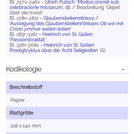
Bl. 237v-246v =
Ulrich Putsch
:
'Modus orandi sub
celebracione missarum', dt.
/ Bearbeitung 'Gepet
über die mesß'
Bl. 278v-283r =
Glaubensbekenntnisse /
'Auslegung des Glaubensbekenntnisses
Ob wir mit
Cristo ymmer wellen leben
'
Bl. 283r-326r =
Heinrich von St. Gallen
:
'Passionstraktat'
Bl. 326r-368v =
Heinrich von St. Gallen
:
Predigtzyklus über die 'Acht Seligkeiten'
(S)
Kodikologie
Beschreibstoff
Papier
Blattgröße
218 x 140 mm