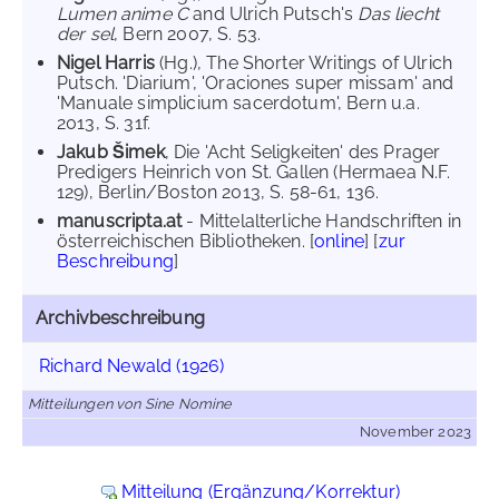
Lumen anime C
and Ulrich Putsch's
Das liecht
der sel
, Bern 2007, S. 53.
Nigel Harris
(Hg.), The Shorter Writings of Ulrich
Putsch. 'Diarium', 'Oraciones super missam' and
'Manuale simplicium sacerdotum', Bern u.a.
2013, S. 31f.
Jakub Šimek
, Die 'Acht Seligkeiten' des Prager
Predigers Heinrich von St. Gallen (Hermaea N.F.
129), Berlin/Boston 2013, S. 58-61, 136.
manuscripta.at
- Mittelalterliche Handschriften in
österreichischen Bibliotheken. [
online
] [
zur
Beschreibung
]
Archivbeschreibung
Richard Newald (1926)
Mitteilungen von Sine Nomine
November 2023
Mitteilung (Ergänzung/Korrektur)