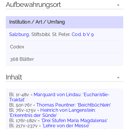
Aufbewahrungsort
Institution / Art / Umfang
Salzburg
, Stiftsbibl. St. Peter,
Cod. b V 9
Codex
368 Blätter
Inhalt
Bl. 1r-48v =
Marquard von Lindau
:
'Eucharistie-
Traktat'
Bl. 50r-76r =
Thomas Peuntner
:
'Beichtbüchlein'
Bl. 76v-175v =
Heinrich von Langenstein
:
'Erkenntnis der Sünde'
Bl. 176r-182v =
'Drei Stufen Maria Magdalenas'
Bl. 217v-237v =
'Lehre von der Messe'