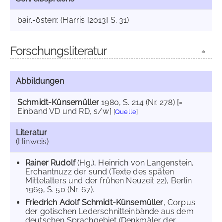
bair.-österr. (Harris [2013] S. 31)
Forschungsliteratur
Abbildungen
Schmidt-Künsemüller
1980
, S. 214 (Nr. 278) [=
Einband VD und RD, s/w]
[
Quelle
]
Literatur
(Hinweis)
Rainer Rudolf
(Hg.), Heinrich von Langenstein,
Erchantnuzz der sund (Texte des späten
Mittelalters und der frühen Neuzeit 22), Berlin
1969, S. 50 (Nr. 67).
Friedrich Adolf Schmidt-Künsemüller
, Corpus
der gotischen Lederschnitteinbände aus dem
deutschen Sprachgebiet (Denkmäler der