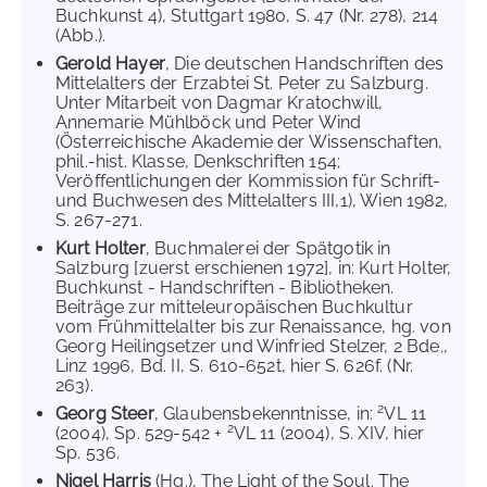
Buchkunst 4), Stuttgart 1980, S. 47 (Nr. 278), 214
(Abb.).
Gerold Hayer
, Die deutschen Handschriften des
Mittelalters der Erzabtei St. Peter zu Salzburg.
Unter Mitarbeit von Dagmar Kratochwill,
Annemarie Mühlböck und Peter Wind
(Österreichische Akademie der Wissenschaften,
phil.-hist. Klasse, Denkschriften 154;
Veröffentlichungen der Kommission für Schrift-
und Buchwesen des Mittelalters III,1), Wien 1982,
S. 267-271.
Kurt Holter
, Buchmalerei der Spätgotik in
Salzburg [zuerst erschienen 1972], in: Kurt Holter,
Buchkunst - Handschriften - Bibliotheken.
Beiträge zur mitteleuropäischen Buchkultur
vom Frühmittel­alter bis zur Renaissance, hg. von
Georg Heilingsetzer und Winfried Stelzer, 2 Bde.,
Linz 1996, Bd. II, S. 610-652t, hier S. 626f. (Nr.
263).
2
Georg Steer
, Glaubensbekenntnisse, in:
VL 11
2
(2004), Sp. 529-542 +
VL 11 (2004), S. XIV, hier
Sp. 536.
Nigel Harris
(Hg.), The Light of the Soul. The