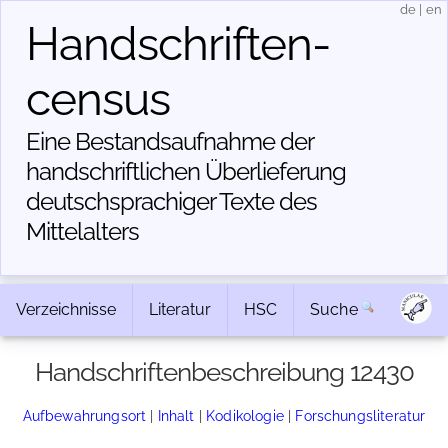
de
|
en
Handschriften­
census
Eine Bestandsaufnahme der
handschriftlichen Über­lieferung
deutschsprachiger Texte des
Mittelalters
Verzeichnisse
Literatur
HSC
Suche
Handschriftenbeschreibung 12430
Aufbewahrungsort
|
Inhalt
|
Kodikologie
|
Forschungsliteratur