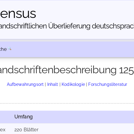
census
dschriftlichen Über­lieferung deutschsprachi
che
ndschriftenbeschreibung 12
Aufbewahrungsort
|
Inhalt
|
Kodikologie
|
Forschungsliteratur
Umfang
ex
220 Blätter