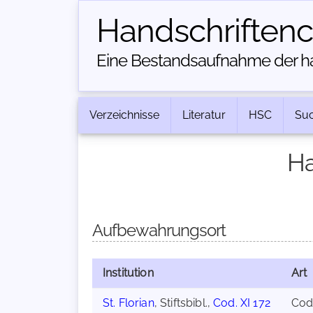
Handschriften­
Eine Bestandsaufnahme der han
Verzeichnisse
Literatur
HSC
Su
Ha
Aufbewahrungsort
Institution
Art
St. Florian
, Stiftsbibl.,
Cod. XI 172
Cod