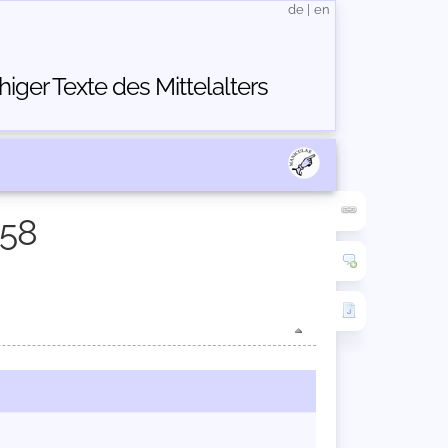
de
|
en
ger Texte des Mittelalters
558