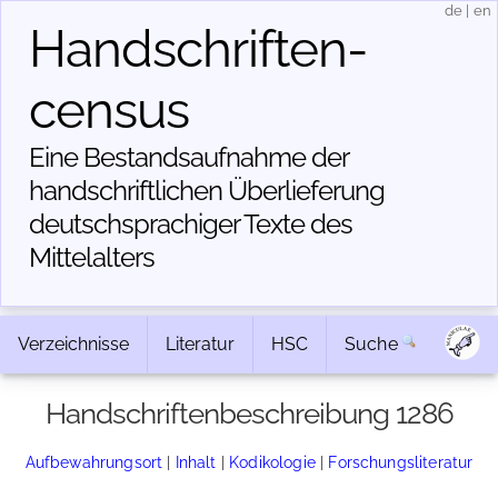
de
|
en
Handschriften­
census
Eine Bestandsaufnahme der
handschriftlichen Über­lieferung
deutschsprachiger Texte des
Mittelalters
Verzeichnisse
Literatur
HSC
Suche
Handschriftenbeschreibung 1286
Aufbewahrungsort
|
Inhalt
|
Kodikologie
|
Forschungsliteratur