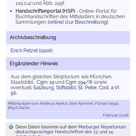
129.2.4) und Abb. 249f.
Handschriftenportal (HSP)
- Online-Portal für
Buchhandschriften des Mittelalters in deutschen
Sammlungen [
online
] [
zur Beschreibung
]
Archivbeschreibung
Erich Petzet (1906)
Ergänzender Hinweis
Aus dem gleichen Skriptorium wie München,
Staatsbibl.,
Cgm 19
und
Cgm 194/III
sowie
eventuell
Salzburg, Stiftsbibl. St. Peter, Cod. a VI
56
.
Mitteilungen von Andreas Hanka, Sine Nomine, Florian Sepp,
Birgit Zacke
Februar 2026
Diese Daten basieren auf dem
Marburger Repertorium
deutschsprachiger Handschriften des 13. und 14.