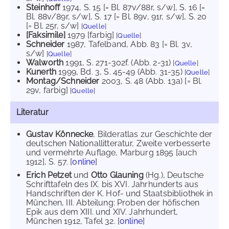
Steinhoff
1974
, S. 15 [= Bl. 87v/88r, s/w]
, S. 16 [=
Bl. 88v/89r, s/w]
, S. 17 [= Bl. 89v, 91r, s/w]
, S. 20
[= Bl. 25r, s/w]
[
Quelle
]
[Faksimile]
1979
[farbig]
[
Quelle
]
Schneider
1987
, Tafelband, Abb. 83 [= Bl. 3v,
s/w]
[
Quelle
]
Walworth
1991
, S. 271-302f. (Abb. 2-31)
[
Quelle
]
Kunerth
1999
, Bd. 3, S. 45-49 (Abb. 31-35)
[
Quelle
]
Montag/Schneider
2003
, S. 48 (Abb. 13a) [= Bl.
29v, farbig]
[
Quelle
]
Literatur
Gustav Könnecke
, Bilderatlas zur Geschichte der
deutschen Nationallitteratur, Zweite verbesserte
und vermehrte Auflage, Marburg 1895 [auch
1912], S. 57. [
online
]
Erich Petzet
und
Otto Glauning
(Hg.), Deutsche
Schrifttafeln des IX. bis XVI. Jahrhunderts aus
Handschriften der K. Hof- und Staatsbibliothek in
München, III. Abteilung: Proben der höfischen
Epik aus dem XIII. und XIV. Jahrhundert,
München 1912, Tafel 32. [
online
]