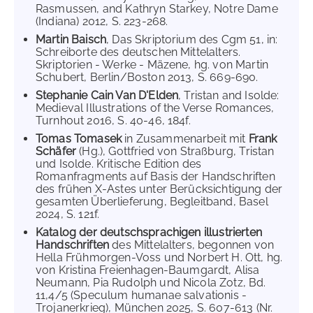
Rasmussen, and Kathryn Starkey, Notre Dame
(Indiana) 2012, S. 223-268.
Martin Baisch
, Das Skriptorium des Cgm 51, in:
Schreiborte des deutschen Mittelalters.
Skriptorien - Werke - Mäzene, hg. von Martin
Schubert, Berlin/Boston 2013, S. 669-690.
Stephanie Cain Van D'Elden
, Tristan and Isolde:
Medieval Illustrations of the Verse Romances,
Turnhout 2016, S. 40-46, 184f.
Tomas Tomasek
in Zusammenarbeit mit
Frank
Schäfer
(Hg.), Gottfried von Straßburg, Tristan
und Isolde. Kritische Edition des
Romanfragments auf Basis der Handschriften
des frühen X-Astes unter Berücksichtigung der
gesamten Überlieferung, Begleitband, Basel
2024, S. 121f.
Katalog der deutschsprachigen illustrierten
Handschriften
des Mittelalters, begonnen von
Hella Frühmorgen-Voss und Norbert H. Ott, hg.
von Kristina Freienhagen-Baumgardt, Alisa
Neumann, Pia Rudolph und Nicola Zotz, Bd.
11,4/5 (Speculum humanae salvationis -
Trojanerkrieg), München 2025, S. 607-613 (Nr.