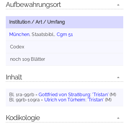
Aufbewahrungsort
Institution / Art / Umfang
München
, Staatsbibl.,
Cgm 51
Codex
noch 109 Blätter
Inhalt
Bl. 1ra-99rb =
Gottfried von Straßburg
:
'Tristan'
(M)
Bl. 99rb-109ra =
Ulrich von Türheim
:
'Tristan'
(M)
Kodikologie