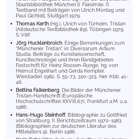
Staatsbibliothek München [I: Faksimile, II:
Textband mit Beiträgen von Ulrich Montag und
Paul Gichtel], Stuttgart 1979.
Thomas Kerth
(Hg.), Ulrich von Türheim, Tristan
(Altdeutsche Textbibliothek 89), Tübingen 1979,
S. VIIIf.
Jörg Hucklenbroich
, Einige Bemerkungen zum
"Münchener Tristan", in: Diversarum Artium
Studia. Beiträge zu Kunstwissenschaft,
Kunsttechnologie und ihren Randgebieten.
Festschrift für Heinz Roosen-Runge, hg. von
Helmut Engelhart und Gerda Kempter,
Wiesbaden 1982, S. 55-73, 320-323, hier Abb. 41-
46.
Bettina Falkenberg
, Die Bilder der Münchener
Tristan-Handschrift (Europäische
Hochschulschriften XXVIII,67), Frankfurt a.M. u.a.
1986.
Hans-Hugo Steinhoff
, Bibliographie zu Gottfried
von Straßburg. II. Berichtszeitraum 1970-1983
(Bibliographien zur deutschen Literatur des
Mittelalters 9), Berlin 1986.