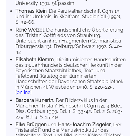
University 1991, 9f. passim.
Thomas Klein
, Die Parzivalhandschrift Cgm 19
und ihr Umkreis, in: Wolfram-Studien XII (1992),
S. 32-66.
René Wetzel
, Die handschriftliche Überlieferung
des 'Tristan' Gottfrieds von Straßburg.
Untersucht an ihren Fragmenten (Germanistica
Friburgensia 13), Freiburg/Schweiz 1992, S. 40-
42.
Elisabeth Klemm
, Die illuminierten Handschriften
des 13. Jahrhunderts deutscher Herkunft in der
Bayerischen Staatsbibliothek, Text- und
Tafelband (Katalog der illuminierten
Handschriften der Bayerischen Staatsbibliothek
in München 4), Wiesbaden 1998, S. 220-225.
[
online
]
Barbara Kunerth
, Der Bilderzyklus in der
Münchner 'Tristan'-Handschrift Cgm 51, 3 Bde.,
Diss. Cottbus 1999, Bd. 1: S. 33-42, Bd. 2: S. 263-
279, Bd. 3: S. 15-49.
Elke Brüggen
und
Hans-Joachim Ziegeler
, Der
Tristanstoff und die Manuskriptkultur des
Mittelalters. Text und Bild in der Kölner 'Tristan'-