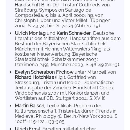
Handschrift B, in: Der 'Tristan' Gottfrieds von
Straßburg. Symposion Santiago de
Compostella, 5. bis 8. April 2000, hg. von
Christoph Huber und Victor Millet, Tübingen
2002, S. 23-74, hier S. 72-74 (Abb. 17-19).
Ulrich Montag
und
Karin Schneider
, Deutsche
Literatur des Mittelalters. Handschriften aus dem
Bestand der Bayerischen Staatsbibliothek
München mit Heinrich Wittenwilers 'Ring' als
kostbarer Neuerwerbung (Bayerische
Staatsbibliothek. Schatzkammer 2003;
Patrimonia 249), München 2003, S. 46-49 (Nr. 13).
Evelyn Scherabon Firchow
unter Mitarbeit von
Richard Hotchkiss
(Hg.), Gottfried von
Strassburg, Tristan und Isolde. Diplomatische
Textausgabe der Zimelien-Handschrift Codex
Vindobonensis 2707 mit Konkordanzen und
Wortlisten auf CD, Stuttgart 2004, S. XVIIf.
Martin Baisch
, Textkritik als Problem der
Kulturwissenschaft. Tristan-Lektüren (Trends in
Medieval Philology 9), Berlin/New York 2006, S.
100ff., 115-122, 133-305.
Ulrich Ernst
, Facetten mittelalterlicher