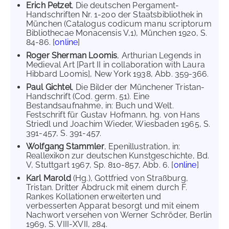
Erich Petzet
, Die deutschen Pergament-
Handschriften Nr. 1-200 der Staatsbibliothek in
München (Catalogus codicum manu scriptorum
Bibliothecae Monacensis V,1), München 1920, S.
84-86. [
online
]
Roger Sherman Loomis
, Arthurian Legends in
Medieval Art [Part II in collaboration with Laura
Hibbard Loomis], New York 1938, Abb. 359-366.
Paul Gichtel
, Die Bilder der Münchener Tristan-
Handschrift (Cod. germ. 51). Eine
Bestandsaufnahme, in: Buch und Welt.
Festschrift für Gustav Hofmann, hg. von Hans
Striedl und Joachim Wieder, Wiesbaden 1965, S.
391-457, S. 391-457.
Wolfgang Stammler
, Epenillustration, in:
Reallexikon zur deutschen Kunstgeschichte, Bd.
V, Stuttgart 1967, Sp. 810-857, Abb. 6. [
online
]
Karl Marold
(Hg.), Gottfried von Straßburg,
Tristan. Dritter Abdruck mit einem durch F.
Rankes Kollationen erweiterten und
verbesserten Apparat besorgt und mit einem
Nachwort versehen von Werner Schröder, Berlin
1969, S. VIII-XVII, 284.