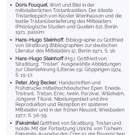
Doris Fouquet
, Wort und Bild in der
mittelalterlichen Tristantradition. Der älteste
Tristanteppich von Kloster Wienhausen und die
textile Tristanüberlieferung des Mittelalters
(Philologische Studien und Quellen 62), Berlin
1971, passim.
Hans-Hugo Steinhoff
, Bibliographie zu Gottfried
von Straßburg (Bibliographien zur deutschen
Literatur des Mittelalters 5), Berlin 1971, S. 16.
Hans-Hugo Steinhoff
(Hg.), Gottfried von
Straßburg, "Tristan". Ausgewählte Abbildungen
zur Überlieferung (Litterae 19), Göppingen 1974,
S. 15-17.
Peter Jörg Becker
, Handschriften und
Frühdrucke mittelhochdeutscher Epen. Eneide,
Tristrant, Tristan, Erec, Iwein, Parzival, Willehalm,
Jüngerer Titurel, Nibelungenlied und ihre
Reproduktion und Rezeption im späteren
Mittelalter und in der frühen Neuzeit, Wiesbaden
1977, S. 36-39.
[Faksimile]
Gottfried von Straßburg. Tristan und
Isolde. Mit der Fortsetzung Ulrichs von Türheim.
Faksimile-Ausgabe des Cgm 51 der Bayerischen