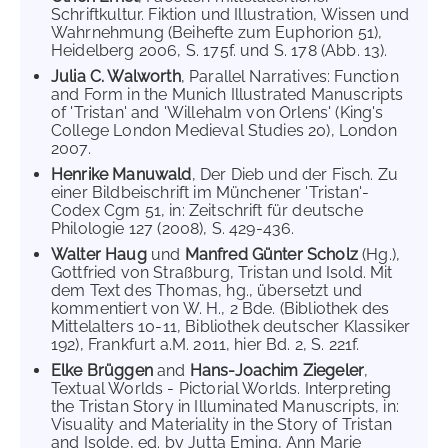
Schriftkultur. Fiktion und Illustration, Wissen und
Wahrnehmung (Beihefte zum Euphorion 51),
Heidelberg 2006, S. 175f. und S. 178 (Abb. 13).
Julia C. Walworth
, Parallel Narratives: Function
and Form in the Munich Illustrated Manuscripts
of 'Tristan' and 'Willehalm von Orlens' (King's
College London Medieval Studies 20), London
2007.
Henrike Manuwald
, Der Dieb und der Fisch. Zu
einer Bildbeischrift im Münchener 'Tristan'-
Codex Cgm 51, in: Zeitschrift für deutsche
Philologie 127 (2008), S. 429-436.
Walter Haug
und
Manfred Günter Scholz
(Hg.),
Gottfried von Straßburg, Tristan und Isold. Mit
dem Text des Thomas, hg., übersetzt und
kommentiert von W. H., 2 Bde. (Bibliothek des
Mittelalters 10-11, Bibliothek deutscher Klassiker
192), Frankfurt a.M. 2011, hier Bd. 2, S. 221f.
Elke Brüggen
and
Hans-Joachim Ziegeler
,
Textual Worlds - Pictorial Worlds. Interpreting
the Tristan Story in Illuminated Manuscripts, in:
Visuality and Materiality in the Story of Tristan
and Isolde, ed. by Jutta Eming, Ann Marie