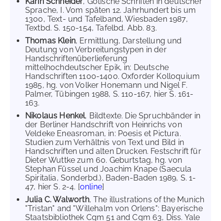
Karin Schneider
, Gotische Schriften in deutscher
Sprache, I. Vom späten 12. Jahrhundert bis um
1300, Text- und Tafelband, Wiesbaden 1987,
Textbd. S. 150-154, Tafelbd. Abb. 83.
Thomas Klein
, Ermittlung, Darstellung und
Deutung von Verbreitungstypen in der
Handschriftenüberlieferung
mittelhochdeutscher Epik, in: Deutsche
Handschriften 1100-1400. Oxforder Kolloquium
1985, hg. von Volker Honemann und Nigel F.
Palmer, Tübingen 1988, S. 110-167, hier S. 161-
163.
Nikolaus Henkel
, Bildtexte. Die Spruchbänder in
der Berliner Handschrift von Heinrichs von
Veldeke Eneasroman, in: Poesis et Pictura.
Studien zum Verhältnis von Text und Bild in
Handschriften und alten Drucken. Festschrift für
Dieter Wuttke zum 60. Geburtstag, hg. von
Stephan Füssel und Joachim Knape (Saecula
Spiritalia, Sonderbd.), Baden-Baden 1989, S. 1-
47, hier S. 2-4. [
online
]
Julia C. Walworth
, The illustrations of the Munich
"Tristan" and "Willehalm von Orlens": Bayerische
Staatsbibliothek Cgm 51 and Cgm 63, Diss. Yale