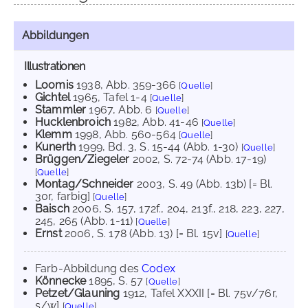
Abbildungen
Illustrationen
Loomis
1938
, Abb. 359-366
[
Quelle
]
Gichtel
1965
, Tafel 1-4
[
Quelle
]
Stammler
1967
, Abb. 6
[
Quelle
]
Hucklenbroich
1982
, Abb. 41-46
[
Quelle
]
Klemm
1998
, Abb. 560-564
[
Quelle
]
Kunerth
1999
, Bd. 3, S. 15-44 (Abb. 1-30)
[
Quelle
]
Brüggen/Ziegeler
2002
, S. 72-74 (Abb. 17-19)
[
Quelle
]
Montag/Schneider
2003
, S. 49 (Abb. 13b) [= Bl.
30r, farbig]
[
Quelle
]
Baisch
2006
, S. 157, 172f., 204, 213f., 218, 223, 227,
245, 265 (Abb. 1-11)
[
Quelle
]
Ernst
2006
, S. 178 (Abb. 13) [= Bl. 15v]
[
Quelle
]
Farb-Abbildung des
Codex
Könnecke
1895
, S. 57
[
Quelle
]
Petzet/Glauning
1912
, Tafel XXXII [= Bl. 75v/76r,
s/w]
[
Quelle
]