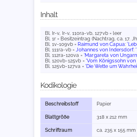
Inhalt
Bl. Ir-v, Ir-v, 110ra-vb, 127vb = leer
Bl. 1r = Besitzeintrag (Nachtrag, ca. 17. Jh
Bl. 1v-109vb =
Raimund von Capua
:
'Leb
Bl. 111ra-vb =
Johannes von Indersdorf
:
Bl. 112ra-120va =
'Margareta von Ungarn
Bl. 120vb-125vb =
'Vom Königssohn von 
Bl. 125vb-127va =
'Die Wette um Wahrhei
Kodikologie
Beschreibstoff
Papier
Blattgröße
318 x 212 mm
Schriftraum
ca. 235 x 155 mm