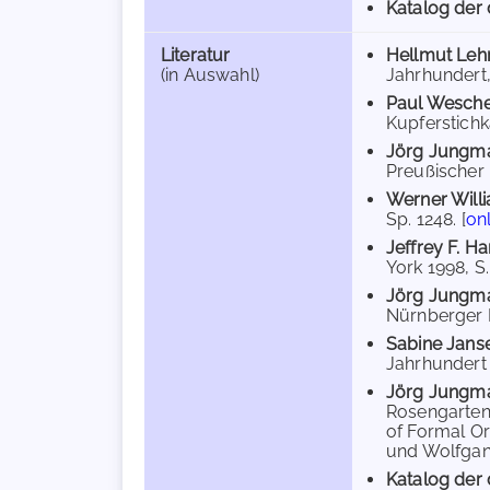
Katalog der 
Literatur
Hellmut Le
(in Auswahl)
Jahrhundert, 
Paul Wesch
Kupferstichka
Jörg Jungm
Preußischer K
Werner Will
Sp. 1248. [
on
Jeffrey F. 
York 1998, S
Jörg Jungm
Nürnberger H
Sabine Jans
Jahrhundert (
Jörg Jungm
Rosengarten'
of Formal Or
und Wolfgang
Katalog der 