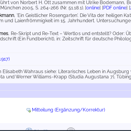
führt von Norbert H. Ott zusammen mit Ulrike Bodemann, Bd.
ünchen 2005, S. 264-266 (Nr. 51.18.1). [
online
] [
PDF online
] [
akmann
, 'Ein Geistlicher Rosengarten'. Die Vita der heiligen 
 und Laienfrömmigkeit im 15. Jahrhundert. Untersuchungen un
emes
, Re-Skript und Re-Text – Wertlos und entstellt? Oder: Üb
chrift (Ein Fundbericht), in: Zeitschrift für deutsche Philolog
1917)
n Elisabeth Wahraus siehe: Literarisches Leben in Augsburg
a und Werner Williams-Krapp (Studia Augustana 7), Tübingen
Mitteilung (Ergänzung/Korrektur)