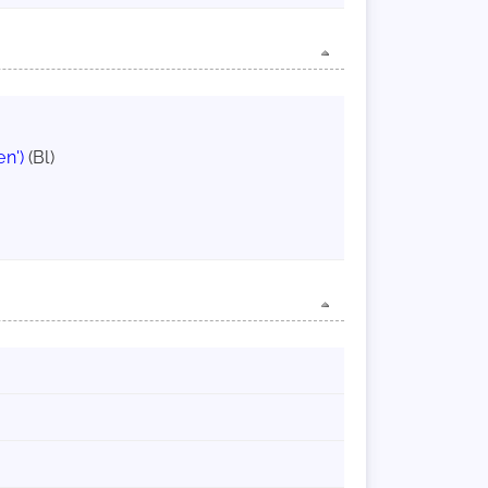
en')
(Bl)