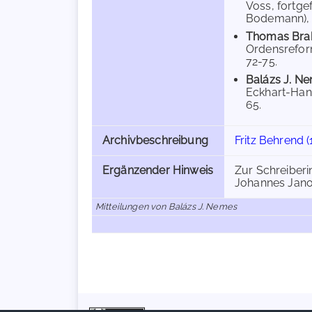
Voss, fortge
Bodemann), M
Thomas Br
Ordensreform
72-75.
Balázs J. N
Eckhart-Hands
65.
Archivbeschreibung
Fritz Behrend (
Ergänzender Hinweis
Zur Schreiberi
Johannes Janot
Mitteilungen von Balázs J. Nemes