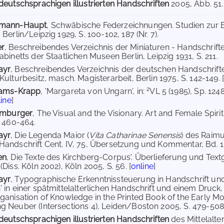
deutschsprachigen illustrierten Handschriften
2005
, Abb. 51.
hmann-Haupt
, Schwäbische Federzeichnungen. Studien zur B
Berlin/Leipzig 1929, S. 100-102, 187 (Nr. 7).
er
, Beschreibendes Verzeichnis der Miniaturen - Handschrifte
binetts der Staatlichen Museen Berlin, Leipzig 1931, S. 211.
ayr
, Beschreibendes Verzeichnis der deutschen Handschrifte
ulturbesitz, masch. Magisterarbeit, Berlin 1975, S. 142-149. 
2
iams-Krapp
, 'Margareta von Ungarn', in:
VL 5 (1985), Sp. 124
line
]
Hamburger
, The Visual and the Visionary. Art and Female Spir
. 460-464.
ayr
, Die Legenda Maior (
Vita Catharinae Senensis
) des Raim
andschrift Cent. IV, 75, Übersetzung und Kommentar, Bd. 1: E
en
, Die Texte des Kirchberg-Corpus'. Überlieferung und Text
Diss. Köln 2002), Köln 2005, S. 56. [
online
]
ayr
, Typographische Erkenntnissteuerung in Handschrift und D
 in einer spätmittelalterlichen Handschrift und einem Druck,
ganisation of Knowledge in the Printed Book of the Early Mod
 Neuber (Intersections 4), Leiden/Boston 2005, S. 479-508
deutschsprachigen illustrierten Handschriften
des Mittelalt