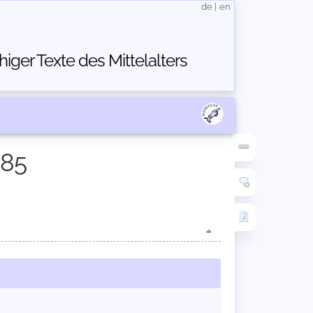
de
|
en
ger Texte des Mittelalters
885