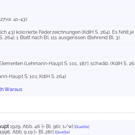
127va: 41-43)
ch 43) kolorierte Federzeichnungen (KdiH S. 264). Es fehlt je 
S. 264); 1 Blatt nach Bl. 111 ausgerissen (Behrend Bl. 3).
 Elementen (Lehmann-Haupt S. 101, 187); schwäb. (KdiH S. 26
n-Haupt S. 101; KdiH S. 264)
eth Waraus
aupt
1929
, Abb. 46 [= Bl. 96r, s/w]
[
Quelle
]
1998
, Abb. 9.19 [= Bl. 28r]
[
Quelle
]