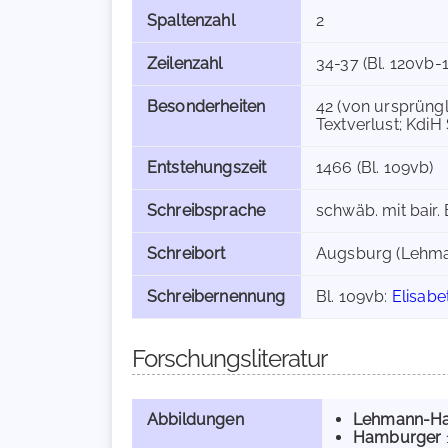
Spaltenzahl
2
Zeilenzahl
34-37 (Bl. 120vb-
Besonderheiten
42 (von ursprüngli
Textverlust; KdiH 
Entstehungszeit
1466 (Bl. 109vb)
Schreibsprache
schwäb. mit bair.
Schreibort
Augsburg (Lehman
Schreibernennung
Bl. 109vb:
Elisab
Forschungsliteratur
Abbildungen
Lehmann-H
Hamburger