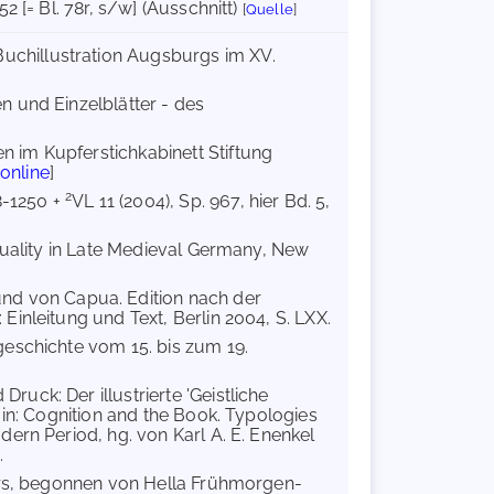
52 [= Bl. 78r, s/w] (Ausschnitt)
[
Quelle
]
uchillustration Augsburgs im XV.
n und Einzelblätter - des
n im Kupferstichkabinett Stiftung
[
online
]
2
8-1250 +
VL 11 (2004), Sp. 967, hier Bd. 5,
ituality in Late Medieval Germany, New
und von Capua. Edition nach der
inleitung und Text, Berlin 2004, S. LXX.
geschichte vom 15. bis zum 19.
ruck: Der illustrierte 'Geistliche
 in: Cognition and the Book. Typologies
ern Period, hg. von Karl A. E. Enenkel
.
ers, begonnen von Hella Frühmorgen-