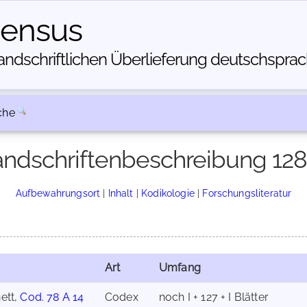
census
dschriftlichen Über­lieferung deutschsprachi
che
ndschriftenbeschreibung 12
Aufbewahrungsort
|
Inhalt
|
Kodikologie
|
Forschungsliteratur
Art
Umfang
ett,
Cod. 78 A 14
Codex
noch I + 127 + I Blätter