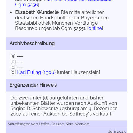
Cgm 5256
]
Elisabeth Wunderle
, Die mittelalterlichen
deutschen Handschriften der Bayerischen
Staatsbibliothek München. Vorläufige
Beschreibungen (ab Cgm 5255). [
online
]
Archivbeschreibung
[a] ---
[b] ---
[c] ---
[d]
Karl Euling (1906)
[unter Hauzenstein]
Ergänzender Hinweis
Die zwei unter [d] aufgeführten und bisher
unbekannten Blätter wurden nach Auskunft von
Regina D. Schiewer (Augsburg) am 4. Dezember
2007 auf einer Auktion bei Sotheby's verkauft.
Mitteilungen von Heike Cosson, Sine Nomine
Juni 2025