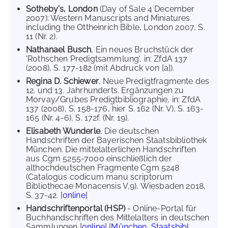
Sotheby's, London
(Day of Sale 4 December
2007): Western Manuscripts and Miniatures
including the Ottheinrich Bible, London 2007, S.
11 (Nr. 2).
Nathanael Busch
, Ein neues Bruchstück der
'Rothschen Predigtsammlung', in: ZfdA 137
(2008), S. 177-182 (mit Abdruck von [a]).
Regina D. Schiewer
, Neue Predigtfragmente des
12. und 13. Jahrhunderts. Ergänzungen zu
Morvay/Grubes Predigtbibliographie, in: ZfdA
137 (2008), S. 158-176, hier S. 162 (Nr. V), S. 163-
165 (Nr. 4-6), S. 172f. (Nr. 19).
Elisabeth Wunderle
, Die deutschen
Handschriften der Bayerischen Staatsbibliothek
München. Die mittelalterlichen Handschriften
aus Cgm 5255-7000 einschließlich der
althochdeutschen Fragmente Cgm 5248
(Catalogus codicum manu scriptorum
Bibliothecae Monacensis V,9), Wiesbaden 2018,
S. 37-42. [
online
]
Handschriftenportal (HSP)
- Online-Portal für
Buchhandschriften des Mittelalters in deutschen
Sammlungen [
online
] [
München, Staatsbibl.,