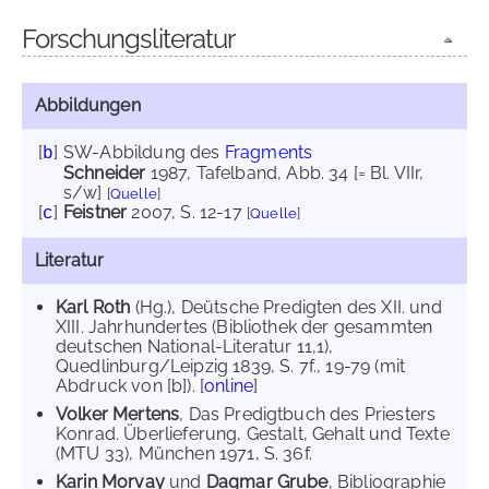
Forschungsliteratur
Abbildungen
[
]
SW-Abbildung des
Fragments
b
Schneider
1987
, Tafelband, Abb. 34 [= Bl. VIIr,
s/w]
[
Quelle
]
[
]
Feistner
2007
, S. 12-17
c
[
Quelle
]
Literatur
Karl Roth
(Hg.), Deütsche Predigten des XII. und
XIII. Jahrhundertes (Bibliothek der gesammten
deutschen National-Literatur 11,1),
Quedlinburg/Leipzig 1839, S. 7f., 19-79 (mit
Abdruck von [b]). [
online
]
Volker Mertens
, Das Predigtbuch des Priesters
Konrad. Überlieferung, Gestalt, Gehalt und Texte
(MTU 33), München 1971, S. 36f.
Karin Morvay
und
Dagmar Grube
, Bibliographie