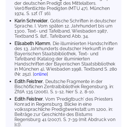
der deutschen Predigt des Mittelalters.
Veröffentlichte Predigten (MTU 47), München
1974, S. 12f. (T 16).
Karin Schneider
, Gotische Schriften in deutscher
Sprache, I. Vom späten 12. Jahrhundert bis um
1300, Text- und Tafelband, Wiesbaden 1987,
Textband S. 82f., Tafelband Abb. 34.
Elisabeth Klemm
, Die illuminierten Handschriften
des 13. Jahrhunderts deutscher Herkunft in der
Bayerischen Staatsbibliothek, Text- und
Tafelband (Katalog der illuminierten
Handschriften der Bayerischen Staatsbibliothek
in München 4), Wiesbaden 1998, Textband S. 280
(Nr. 252). [
online
]
Edith Feistner
, Deutsche Fragmente in der
Bischöflichen Zentralbibliothek Regensburg, in:
ZfdA 135 (2006), S. 1-12, hier S. 2, 8-10.
Edith Feistner
, Vom 'Predigtbuch' des Priesters
Konrad in Regensburg. Blicke in eine
volkssprachliche Predigtwerkstatt um 1200, in:
Beiträge zur Geschichte des Bistums
Regensburg 41 (2007), S. 7-39 (mit Abdruck von
[c]).