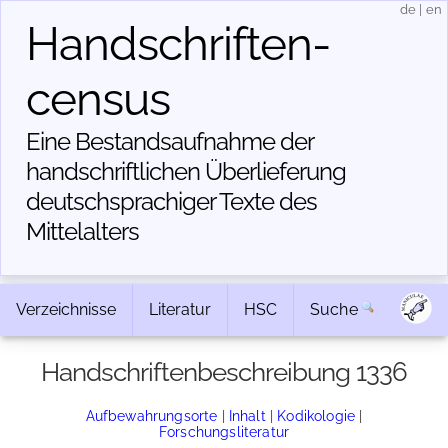
de
|
en
Handschriften­
census
Eine Bestandsaufnahme der
handschriftlichen Über­lieferung
deutschsprachiger Texte des
Mittelalters
Verzeichnisse
Literatur
HSC
Suche
Handschriftenbeschreibung 1336
Aufbewahrungsorte
|
Inhalt
|
Kodikologie
|
Forschungsliteratur