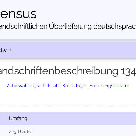
census
dschriftlichen Über­lieferung deutschsprachi
che
ndschriftenbeschreibung 13
Aufbewahrungsort
|
Inhalt
|
Kodikologie
|
Forschungsliteratur
Umfang
225 Blätter