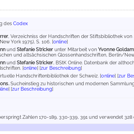
ng des
Codex
rrer
, Verzeichniss der Handschriften der Stiftsbibliothek von
ew York 1975), S. 106. [
online
]
ann
und
Stefanie Stricker
unter Mitarbeit von
Yvonne Golda
chen und altsächsischen Glossenhandschriften, Berlin/New Yor
ann
und
Stefanie Stricker
, BStK Online. Datenbank der altho
chriften. [
online
] [
zur Beschreibung
]
rtuelle Handschriftenbibliothek der Schweiz. [
online
] [
zur Be
ions.
Sucheinstieg zu historischen und modernen Sammlunge
line
] [
zur Beschreibung
]
erspringt Zahlen 170-189, 330-339, 391 und verwendet 328