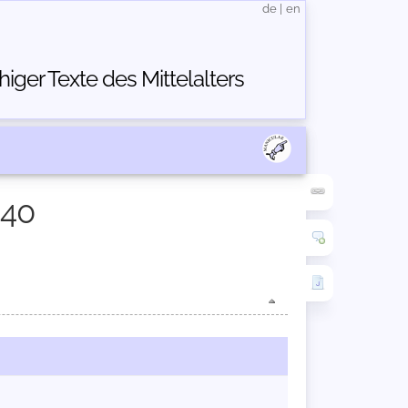
de
|
en
ger Texte des Mittelalters
440