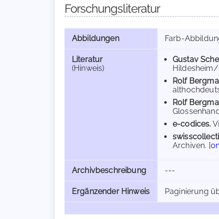
Forschungsliteratur
Abbildungen
Farb-Abbildu
Literatur
Gustav Sche
(Hinweis)
Hildesheim/N
Rolf Bergm
althochdeuts
Rolf Bergm
Glossenhands
e-codices.
Vi
swisscollect
Archiven. [
on
Archivbeschreibung
---
Ergänzender Hinweis
Paginierung üb