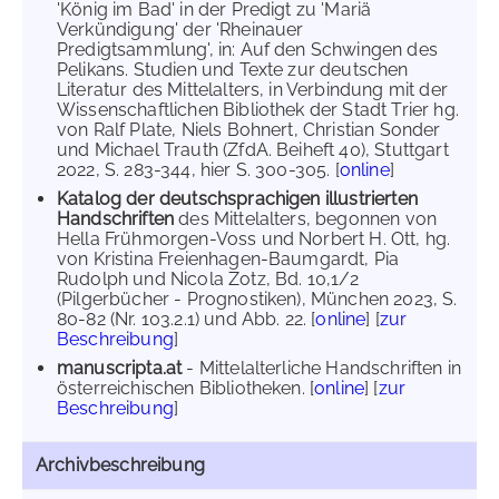
'König im Bad' in der Predigt zu 'Mariä
Verkündigung' der 'Rheinauer
Predigtsammlung', in: Auf den Schwingen des
Pelikans. Studien und Texte zur deutschen
Literatur des Mittelalters, in Verbindung mit der
Wissenschaftlichen Bibliothek der Stadt Trier hg.
von Ralf Plate, Niels Bohnert, Christian Sonder
und Michael Trauth (ZfdA. Beiheft 40), Stuttgart
2022, S. 283-344, hier S. 300-305. [
online
]
Katalog der deutschsprachigen illustrierten
Handschriften
des Mittelalters, begonnen von
Hella Frühmorgen-Voss und Norbert H. Ott, hg.
von Kristina Freienhagen-Baumgardt, Pia
Rudolph und Nicola Zotz, Bd. 10,1/2
(Pilgerbücher - Prognostiken), München 2023, S.
80-82 (Nr. 103.2.1) und Abb. 22. [
online
] [
zur
Beschreibung
]
manuscripta.at
- Mittelalterliche Handschriften in
österreichischen Bibliotheken. [
online
] [
zur
Beschreibung
]
Archivbeschreibung