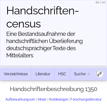
de
|
en
Handschriften­
census
Eine Bestandsaufnahme der
handschriftlichen Über­lieferung
deutschsprachiger Texte des
Mittelalters
Verzeichnisse
Literatur
HSC
Suche
Handschriftenbeschreibung 1350
Aufbewahrungsort
|
Inhalt
|
Kodikologie
|
Forschungsliteratur