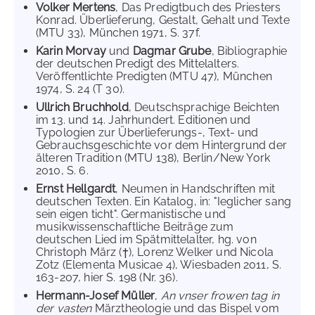
Volker Mertens
, Das Predigtbuch des Priesters
Konrad. Überlieferung, Gestalt, Gehalt und Texte
(MTU 33), München 1971, S. 37f.
Karin Morvay
und
Dagmar Grube
, Bibliographie
der deutschen Predigt des Mittelalters.
Veröffentlichte Predigten (MTU 47), München
1974, S. 24 (T 30).
Ullrich Bruchhold
, Deutschsprachige Beichten
im 13. und 14. Jahrhundert. Editionen und
Typologien zur Überlieferungs-, Text- und
Gebrauchsgeschichte vor dem Hintergrund der
älteren Tradition (MTU 138), Berlin/New York
2010, S. 6.
Ernst Hellgardt
, Neumen in Handschriften mit
deutschen Texten. Ein Katalog, in: "Ieglicher sang
sein eigen ticht". Germanistische und
musikwissenschaftliche Beiträge zum
deutschen Lied im Spätmittelalter, hg. von
Christoph März (†), Lorenz Welker und Nicola
Zotz (Elementa Musicae 4), Wiesbaden 2011, S.
163-207, hier S. 198 (Nr. 36).
Hermann-Josef Müller
,
An vnser frowen tag in
der vasten
Märztheologie und das Bispel vom