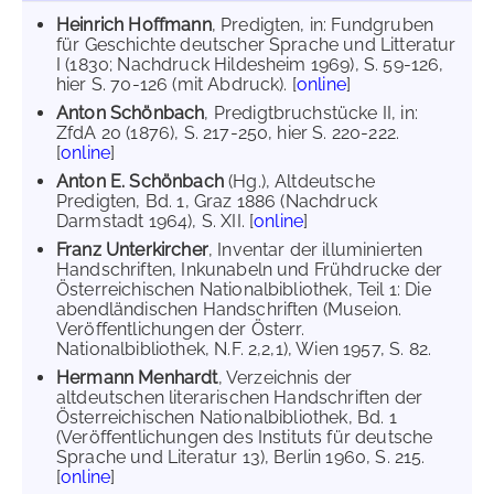
Heinrich Hoffmann
, Predigten, in: Fundgruben
für Geschichte deutscher Sprache und Litteratur
I (1830; Nachdruck Hildesheim 1969), S. 59-126,
hier S. 70-126 (mit Abdruck). [
online
]
Anton Schönbach
, Predigtbruchstücke II, in:
ZfdA 20 (1876), S. 217-250, hier S. 220-222.
[
online
]
Anton E. Schönbach
(Hg.), Altdeutsche
Predigten, Bd. 1, Graz 1886 (Nachdruck
Darmstadt 1964), S. XII. [
online
]
Franz Unterkircher
, Inventar der illuminierten
Handschriften, Inkunabeln und Frühdrucke der
Österreichischen Nationalbibliothek, Teil 1: Die
abendländischen Handschriften (Museion.
Veröffentlichungen der Österr.
Nationalbibliothek, N.F. 2,2,1), Wien 1957, S. 82.
Hermann Menhardt
, Verzeichnis der
altdeutschen literarischen Handschriften der
Österreichischen Nationalbibliothek, Bd. 1
(Veröffentlichungen des Instituts für deutsche
Sprache und Literatur 13), Berlin 1960, S. 215.
[
online
]