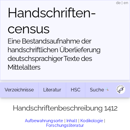
de
|
en
Handschriften­
census
Eine Bestandsaufnahme der
handschriftlichen Über­lieferung
deutschsprachiger Texte des
Mittelalters
Verzeichnisse
Literatur
HSC
Suche
Handschriftenbeschreibung 1412
Aufbewahrungsorte
|
Inhalt
|
Kodikologie
|
Forschungsliteratur