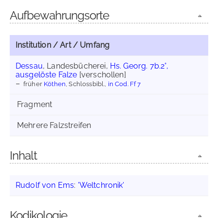
Aufbewahrungsorte
Institution / Art / Umfang
Dessau
, Landesbücherei,
Hs. Georg. 7b.2°,
ausgelöste Falze
[verschollen]
früher
Köthen
, Schlossbibl.,
in Cod. Ff 7
Fragment
Mehrere Falzstreifen
Inhalt
Rudolf von Ems
:
'Weltchronik'
Kodikologie