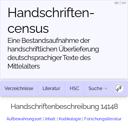
de
|
en
Handschriften­
census
Eine Bestandsaufnahme der
handschriftlichen Über­lieferung
deutschsprachiger Texte des
Mittelalters
Verzeichnisse
Literatur
HSC
Suche
Handschriftenbeschreibung 14148
Aufbewahrungsort
|
Inhalt
|
Kodikologie
|
Forschungsliteratur