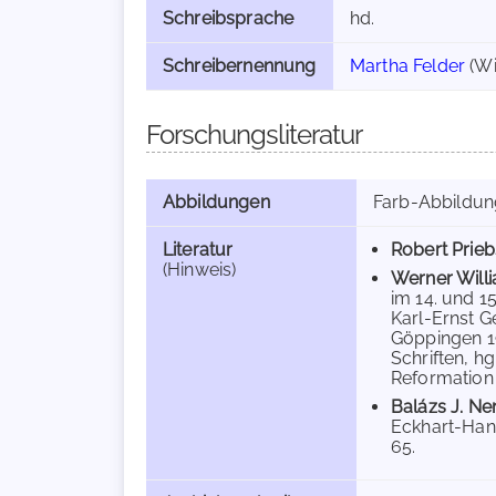
Schreibsprache
hd.
Schreibernennung
Martha Felder
(Wi
Forschungsliteratur
Abbildungen
Farb-Abbildu
Literatur
Robert Prie
(Hinweis)
Werner Will
im 14. und 15
Karl-Ernst G
Göppingen 19
Schriften, h
Reformation 6
Balázs J. N
Eckhart-Hands
65.