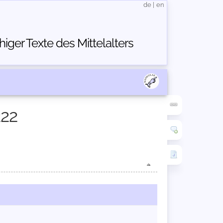
de
|
en
ger Texte des Mittelalters
222