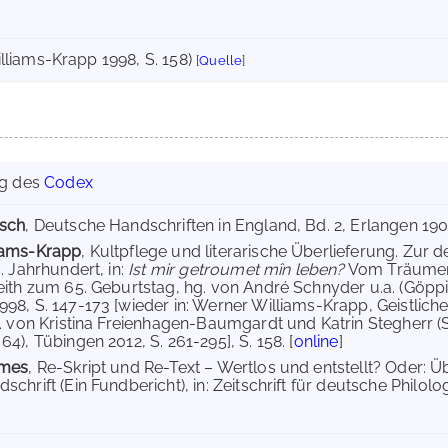
lliams-Krapp 1998, S. 158)
[
Quelle
]
ng des
Codex
bsch
, Deutsche Handschriften in England, Bd. 2, Erlangen 1901, S
iams-Krapp
, Kultpflege und literarische Überlieferung. Zu
. Jahrhundert, in:
Ist mir getroumet mîn leben?
Vom Träumen 
eith zum 65. Geburtstag, hg. von André Schnyder u.a. (Göppi
98, S. 147-173 [wieder in: Werner Williams-Krapp, Geistliche 
g. von Kristina Freienhagen-Baumgardt und Katrin Stegherr 
4), Tübingen 2012, S. 261-295], S. 158. [
online
]
emes
, Re-Skript und Re-Text – Wertlos und entstellt? Oder: Üb
chrift (Ein Fundbericht), in: Zeitschrift für deutsche Philolog