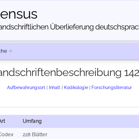
census
dschriftlichen Über­lieferung deutschsprachi
che
ndschriftenbeschreibung 14
Aufbewahrungsort
|
Inhalt
|
Kodikologie
|
Forschungsliteratur
Art
Umfang
Codex
228 Blätter