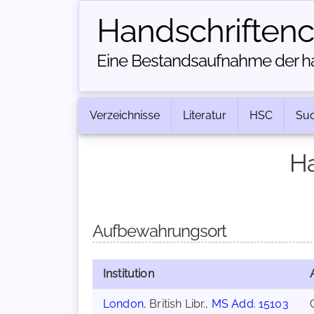
Handschriften­
Eine Bestandsaufnahme der han
Verzeichnisse
Literatur
HSC
Su
Ha
Aufbewahrungsort
Institution
London
, British Libr.,
MS Add. 15103