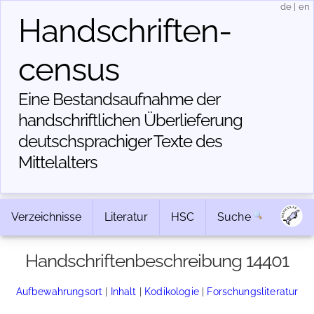
de
|
en
Handschriften­
census
Eine Bestandsaufnahme der
handschriftlichen Über­lieferung
deutschsprachiger Texte des
Mittelalters
Verzeichnisse
Literatur
HSC
Suche
Handschriftenbeschreibung 14401
Aufbewahrungsort
|
Inhalt
|
Kodikologie
|
Forschungsliteratur