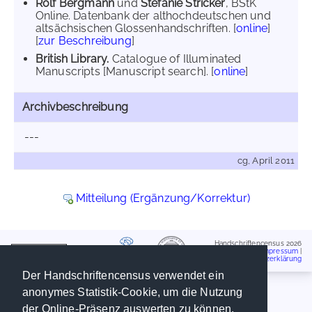
Rolf Bergmann
und
Stefanie Stricker
, BStK
Online. Datenbank der althochdeutschen und
altsächsischen Glossenhandschriften. [
online
]
[
zur Beschreibung
]
British Library.
Catalogue of Illuminated
Manuscripts [Manuscript search]. [
online
]
Archivbeschreibung
---
cg, April 2011
Mitteilung (Ergänzung/Korrektur)
Handschriftencensus 2026
Impressum
|
Datenschutzerklärung
Der Handschriftencensus verwendet ein
anonymes Statistik-Cookie, um die Nutzung
der Online-Präsenz auswerten zu können.