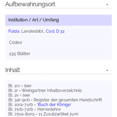
Aufbewahrungsort
Institution / Art / Umfang
Fulda
, Landesbibl.,
Cod. D 32
Codex
235 Blätter
Inhalt
Bl. 1rv = leer
Bl. 2r = Weingartner Inhaltsverzeichnis
Bl. 2v = leer
Bl. 3ar-9vb = Register der gesamten Handschrift
Bl. 10ra-71rb =
'Buch der Könige'
Bl. 71rb-72rb = Herrenlehre
Bl. 72va-80ra = 11 Zusatzartikel zum