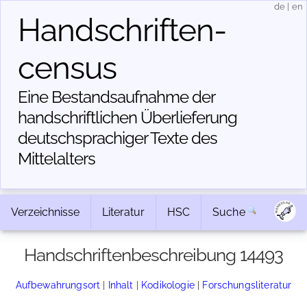
de
|
en
Handschriften­
census
Eine Bestandsaufnahme der
handschriftlichen Über­lieferung
deutschsprachiger Texte des
Mittelalters
Verzeichnisse
Literatur
HSC
Suche
Handschriftenbeschreibung 14493
Aufbewahrungsort
|
Inhalt
|
Kodikologie
|
Forschungsliteratur