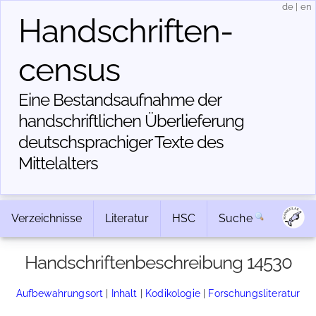
de
|
en
Handschriften­
census
Eine Bestandsaufnahme der
handschriftlichen Über­lieferung
deutschsprachiger Texte des
Mittelalters
Verzeichnisse
Literatur
HSC
Suche
Handschriftenbeschreibung 14530
Aufbewahrungsort
|
Inhalt
|
Kodikologie
|
Forschungsliteratur