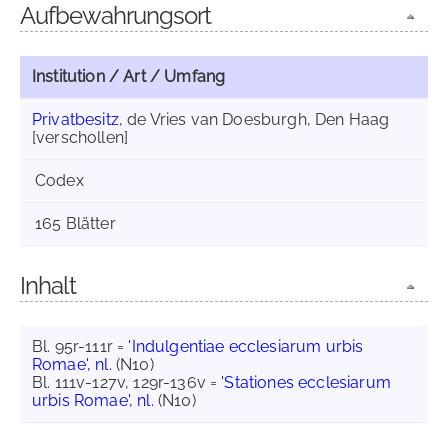
Aufbewahrungsort
Institution / Art / Umfang
Privatbesitz
, de Vries van Doesburgh, Den Haag
[verschollen]
Codex
165 Blätter
Inhalt
Bl. 95r-111r =
'Indulgentiae ecclesiarum urbis
Romae', nl.
(N10)
Bl. 111v-127v, 129r-136v =
'Stationes ecclesiarum
urbis Romae', nl.
(N10)