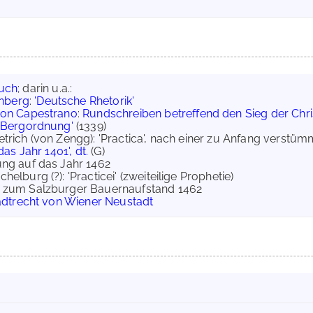
uch
; darin u.a.:
rnberg
:
'Deutsche Rhetorik'
on Capestrano
:
Rundschreiben betreffend den Sieg der Chri
r Bergordnung'
(1339)
ietrich (von Zengg): 'Practica', nach einer zu Anfang verst
das Jahr 1401', dt.
(G)
iung auf das Jahr 1462
helburg (?): 'Practicei' (zweiteilige Prophetie)
nte zum Salzburger Bauernaufstand 1462
adtrecht von Wiener Neustadt