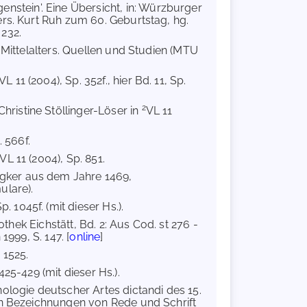
nstein'. Eine Übersicht, in: Würzburger
ers. Kurt Ruh zum 60. Geburtstag, hg.
 232.
 Mittelalters. Quellen und Studien (MTU
VL 11 (2004), Sp. 352f., hier Bd. 11, Sp.
2
Christine Stöllinger-Löser in
VL 11
. 566f.
VL 11 (2004), Sp. 851.
egker aus dem Jahre 1469,
ulare).
p. 1045f. (mit dieser Hs.).
othek Eichstätt, Bd. 2: Aus Cod. st 276 -
1999, S. 147. [
online
]
. 1525.
425-429 (mit dieser Hs.).
inologie deutscher Artes dictandi des 15.
den Bezeichnungen von Rede und Schrift