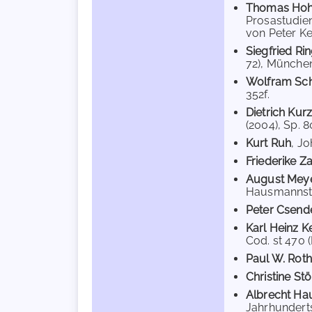
Thomas Ho
Prosastudien
von Peter Ke
Siegfried Rin
72), München 
Wolfram Sch
352f.
Dietrich Kur
(2004), Sp. 8
Kurt Ruh
, J
Friederike Z
August Mey
Hausmannstät
Peter Csend
Karl Heinz Ke
Cod. st 470 (
Paul W. Roth
Christine Stö
Albrecht H
Jahrhunderts