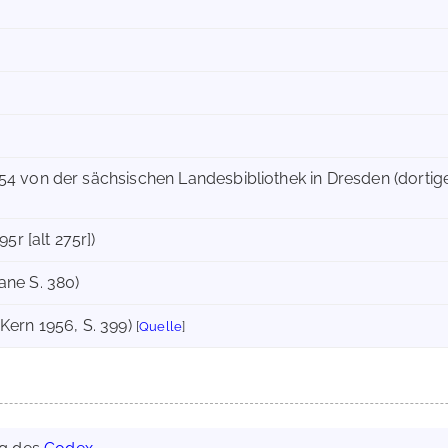
54 von der sächsischen Landesbibliothek in Dresden (dortig
95r [alt 275r])
ane S. 380)
Kern 1956, S. 399)
[
Quelle
]