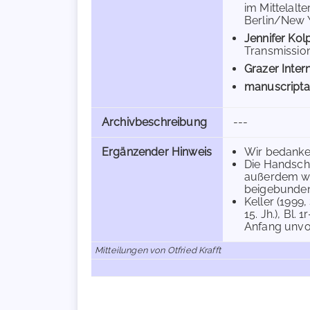
im Mittelalt
Berlin/New Yo
Jennifer Kol
Transmission 
Grazer Inter
manuscripta
Archivbeschreibung
---
Ergänzender Hinweis
Wir bedanken
Die Handschr
außerdem wu
beigebunden
Keller (1999
15. Jh.), Bl.
Anfang unvoll
Mitteilungen von Otfried Krafft