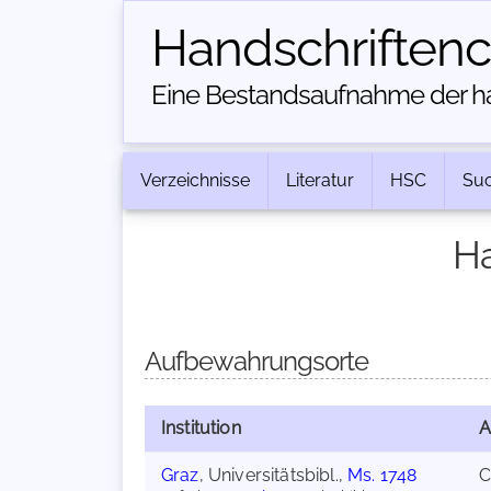
Handschriften­
Eine Bestandsaufnahme der han
Verzeichnisse
Literatur
HSC
Su
Ha
Aufbewahrungsorte
Institution
A
Graz
, Universitätsbibl.,
Ms. 1748
C