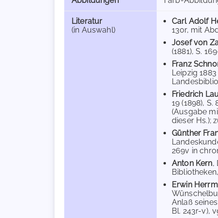
Abbildungen
Farb-Abbildu
Literatur
Carl Adolf H
(in Auswahl)
130r, mit Abdr
Josef von Z
(1881), S. 16
Franz Schnor
Leipzig 1883
Landesbiblio
Friedrich La
19 (1898), S.
(Ausgabe mit
dieser Hs.); 
Günther Fra
Landeskunde 
269v in chro
Anton Kern
,
Bibliotheken,
Erwin Herr
Wünschelburg
Anlaß seines
Bl. 243r-v), v