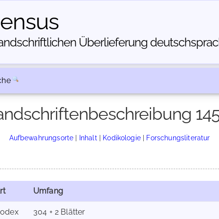
census
dschriftlichen Über­lieferung deutschsprachi
che
ndschriftenbeschreibung 14
Aufbewahrungsorte
|
Inhalt
|
Kodikologie
|
Forschungsliteratur
rt
Umfang
odex
304 + 2 Blätter