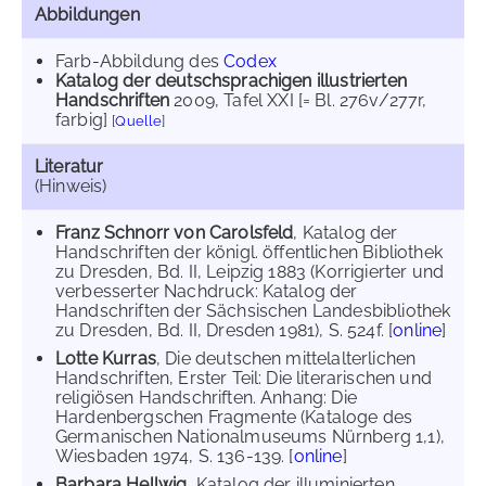
Abbildungen
Farb-Abbildung des
Codex
Katalog der deutschsprachigen illustrierten
Handschriften
2009
, Tafel XXI [= Bl. 276v/277r,
farbig]
[
Quelle
]
Literatur
(Hinweis)
Franz Schnorr von Carolsfeld
, Katalog der
Handschriften der königl. öffentlichen Bibliothek
zu Dresden, Bd. II, Leipzig 1883 (Korrigierter und
verbesserter Nachdruck: Katalog der
Handschriften der Sächsischen Landesbibliothek
zu Dresden, Bd. II, Dresden 1981), S. 524f. [
online
]
Lotte Kurras
, Die deutschen mittelalterlichen
Handschriften, Erster Teil: Die literarischen und
religiösen Handschriften. Anhang: Die
Hardenbergschen Fragmente (Kataloge des
Germanischen Nationalmuseums Nürnberg 1,1),
Wiesbaden 1974, S. 136-139. [
online
]
Barbara Hellwig
, Katalog der illuminierten