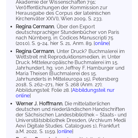
Akademie der Wissenschaften 791;
Veröffentlichungen der Kommission zur
Herausgabe des Corpus der lateinischen
Kirchenväter XXVI), Wien 2009, S. 233.
Regina Cermann
, Über den Export
deutschsprachiger Stundenbücher von Paris
nach Nürnberg, in: Codices Manuscripti 75
(2010), S. 9-24, hier S. 21, Anm. 89. [
online
]
Regina Cermann
, Unter Druck? Buchmalerei im
Wettstreit mit Reproduktionsmedien, in: Unter
Druck. Mitteleuropäische Buchmalerei im 15.
Jahrhundert, hg. von Jeffrey F. Hamburger und
Maria Theisen (Buchmalerei des 15.
Jahrhunderts in Mitteleuropa 15), Petersberg
2018, S. 262–271, hier S. 268 (Anm. 27);
Abbildungsteil: Folie 28. [
Abbildungsteil nur
online
]
Werner J. Hoffmann
, Die mittelalterlichen
deutschen und niederländischen Handschriften
der Sächsischen Landesbibliothek – Staats- und
Universitätsbibliothek Dresden, (Archivum Medii
Aevi Digitale Studies. Catalogues 1), Frankfurt
a.M. 2022, S. 1159. [
online
]