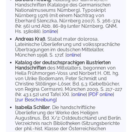
Handschriften (Kataloge des Germanischen
Nationalmuseums Nümberg), Typoskript
Nürnberg 1976 (mit einem Nachtrag von
Eberhard Slenczka, Nürnberg 2007), S. 366-374
(Nr. 56) und Abb. 86-89 (unter Nürnberg, GNM,
Hs. 158088). [
online
]
Andreas Kraß
, Stabat mater dolorosa.
Lateinische Überlieferung und volkssprachliche
Übertragungen im deutschen Mittelalter,
München 1998, S. 172f. [
online
]
Katalog der deutschsprachigen illustrierten
Handschriften
des Mittelalters, begonnen von
Hella Frühmorgen-Voss und Norbert H. Ott, hg.
von Ulrike Bodemann, Peter Schmidt und
Christine Stöllinger-Löser, Bd. 5,3 (Gebetbücher,
von Regina Cermann), München 2009, S. 217-227
(Nr. 43.1.52) und Tafel XXI. [
online
] [
PDF online
]
[
zur Beschreibung
]
Isabella Schiller
, Die handschriftliche
Überlieferung der Werke des Heiligen
Augustinus, Bd. X/2: Ostdeutschland und Berlin.
Verzeichnis nach Bibliotheken (Sitzungsberichte
der phil.-hist. Klasse der Österreichischen