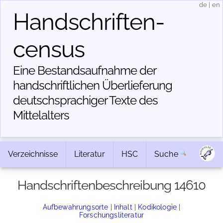
de
|
en
Handschriften­
census
Eine Bestandsaufnahme der
handschriftlichen Über­lieferung
deutschsprachiger Texte des
Mittelalters
Verzeichnisse
Literatur
HSC
Suche
Handschriftenbeschreibung 14610
Aufbewahrungsorte
|
Inhalt
|
Kodikologie
|
Forschungsliteratur