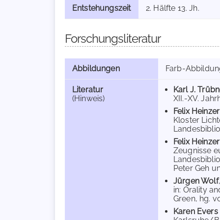
Entstehungszeit
2. Hälfte 13. Jh.
Forschungsliteratur
Abbildungen
Farb-Abbildu
Literatur
Karl J. Trübn
(Hinweis)
XII.-XV. Jahrh
Felix Heinzer
Kloster Lich
Landesbiblio
Felix Heinzer
Zeugnisse e
Landesbiblio
Peter Geh und
Jürgen Wolf
in: Orality 
Green, hg. v
Karen Evers