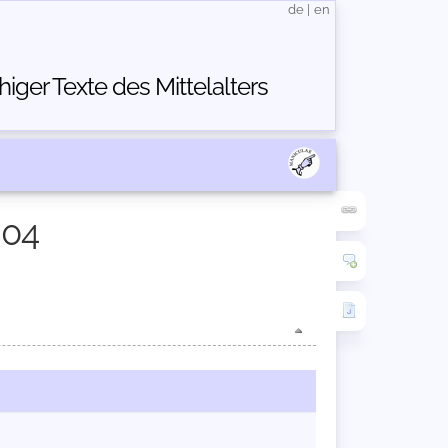
de
|
en
ger Texte des Mittelalters
804