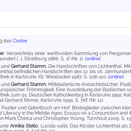
ng des
Codex
er
, Verzeichniss einer werthvollen Sammlung von Pergame
undert [...], Straßburg 1886, S. 1f. (Nr. 1). [
online
]
und
Gerhard Stamm
, Die Handschriften von Lichtenthal. M
tenthal befindlichen Handschriften des 12. bis 16. Jahrhunde
thek in Karlsruhe XI), Wiesbaden 1987, S. 108-110. [
online
]
und
Gerhard Stamm
, Mittelalterliche Andachtsbücher. Psa
uropäischer Frömmigkeit. Eine Ausstellung der Badischen 
thek zum 91. Deutschen Katholikentag in Karlsruhe 1992. Ka
 Gerhard Römer, Karlsruhe 1992, S. 76f. (Nr. 11).
, Psalter und Gebetbuch am Hof: Bindeglieder zwischen klerik
and Literacy in the Middle Ages. Essays on a Conjunction and
on Mark Chinca und Christopher Young, Turnhout 2005, S. 139-1
und
Annika Stello
, Lucida vallis. Das Kloster Lichtenthal als