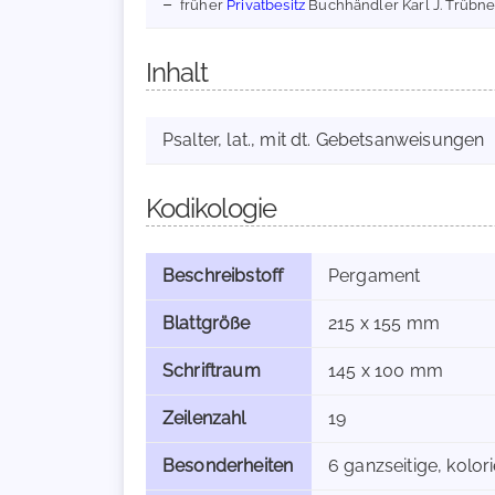
früher
Privatbesitz
Buchhändler Karl J. Trübne
Inhalt
Psalter, lat., mit dt. Gebetsanweisungen
Kodikologie
Beschreibstoff
Pergament
Blattgröße
215 x 155 mm
Schriftraum
145 x 100 mm
Zeilenzahl
19
Besonderheiten
6 ganzseitige, kolor