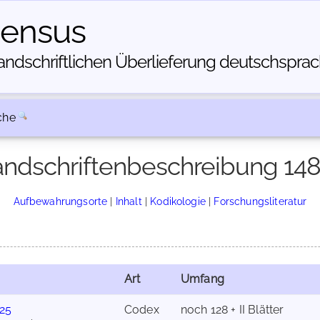
census
dschriftlichen Über­lieferung deutschsprachi
che
ndschriftenbeschreibung 14
Aufbewahrungsorte
|
Inhalt
|
Kodikologie
|
Forschungsliteratur
Art
Umfang
 25
Codex
noch 128 + II Blätter