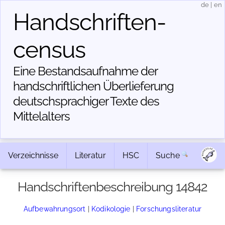
de
|
en
Handschriften­
census
Eine Bestandsaufnahme der
handschriftlichen Über­lieferung
deutschsprachiger Texte des
Mittelalters
Verzeichnisse
Literatur
HSC
Suche
Handschriftenbeschreibung 14842
Aufbewahrungsort
|
Kodikologie
|
Forschungsliteratur