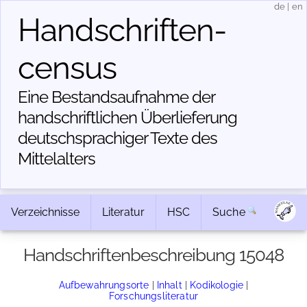
de
|
en
Handschriften­
census
Eine Bestandsaufnahme der
handschriftlichen Über­lieferung
deutschsprachiger Texte des
Mittelalters
Verzeichnisse
Literatur
HSC
Suche
Handschriftenbeschreibung 15048
Aufbewahrungsorte
|
Inhalt
|
Kodikologie
|
Forschungsliteratur