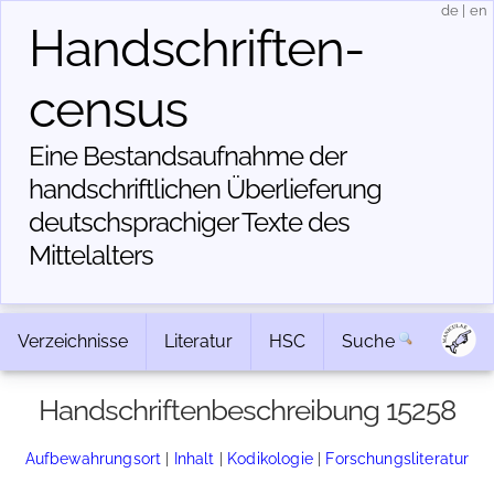
de
|
en
Handschriften­
census
Eine Bestandsaufnahme der
handschriftlichen Über­lieferung
deutschsprachiger Texte des
Mittelalters
Verzeichnisse
Literatur
HSC
Suche
Handschriftenbeschreibung 15258
Aufbewahrungsort
|
Inhalt
|
Kodikologie
|
Forschungsliteratur