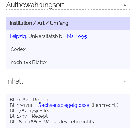
Aufbewahrungsort
Institution / Art / Umfang
Leipzig
, Universitätsbibl.,
Ms. 1095
Codex
noch 188 Blätter
Inhalt
Bl. 1r-8v = Register
Bl. 9r-178r =
'Sachsenspiegelglosse'
(Lehnrecht )
Bl. 178v-179r = leer
Bl. 179v = Rezept
Bl. 180r-188r = 'Weise des Lehnrechts'