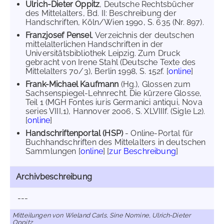
Ulrich-Dieter Oppitz
, Deutsche Rechtsbücher
des Mittelalters, Bd. II: Beschreibung der
Handschriften, Köln/Wien 1990, S. 635 (Nr. 897).
Franzjosef Pensel
, Verzeichnis der deutschen
mittelalterlichen Handschriften in der
Universitätsbibliothek Leipzig. Zum Druck
gebracht von Irene Stahl (Deutsche Texte des
Mittelalters 70/3), Berlin 1998, S. 152f. [
online
]
Frank-Michael Kaufmann
(Hg.), Glossen zum
Sachsenspiegel-Lehnrecht. Die kürzere Glosse,
Teil 1 (MGH Fontes iuris Germanici antiqui, Nova
series VIII,1), Hannover 2006, S. XLVIIIf. (Sigle L2).
[
online
]
Handschriftenportal (HSP)
- Online-Portal für
Buchhandschriften des Mittelalters in deutschen
Sammlungen [
online
] [
zur Beschreibung
]
Archivbeschreibung
---
Mitteilungen von Wieland Carls, Sine Nomine, Ulrich-Dieter
Oppitz