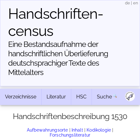
de
|
en
Handschriften­
census
Eine Bestandsaufnahme der
handschriftlichen Über­lieferung
deutschsprachiger Texte des
Mittelalters
Verzeichnisse
Literatur
HSC
Suche
Handschriftenbeschreibung 1530
Aufbewahrungsorte
|
Inhalt
|
Kodikologie
|
Forschungsliteratur