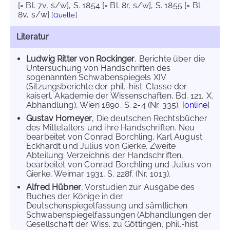
[= Bl. 7v, s/w]
, S. 1854 [= Bl. 8r, s/w]
, S. 1855 [= Bl.
8v, s/w]
[
Quelle
]
Literatur
Ludwig Ritter von Rockinger
, Berichte über die
Untersuchung von Handschriften des
sogenannten Schwabenspiegels XIV
(Sitzungsberichte der phil.-hist. Classe der
kaiserl. Akademie der Wissenschaften, Bd. 121, X.
Abhandlung), Wien 1890, S. 2-4 (Nr. 335). [
online
]
Gustav Homeyer
, Die deutschen Rechtsbücher
des Mittelalters und ihre Handschriften. Neu
bearbeitet von Conrad Borchling, Karl August
Eckhardt und Julius von Gierke, Zweite
Abteilung: Verzeichnis der Handschriften,
bearbeitet von Conrad Borchling und Julius von
Gierke, Weimar 1931, S. 228f. (Nr. 1013).
Alfred Hübner
, Vorstudien zur Ausgabe des
Buches der Könige in der
Deutschenspiegelfassung und sämtlichen
Schwabenspiegelfassungen (Abhandlungen der
Gesellschaft der Wiss. zu Göttingen, phil.-hist.