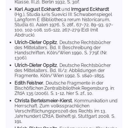
Klasse, III,2), Berlin 1932, S. 30f.
Karl August Eckhardt
und
Irmgard Eckhardt
(Hg.), Studia iuris Suevici III: Schwabenspiegel
Langform E (Bibliotheca rerum historicarum,
Studia 6), Aalen 1976, S. 28f., 67-72, 89-93, 97-
100, 102-108, 116-122, 267-279 (Ed) (mit
Abdruck).
Ulrich-Dieter Oppitz
, Deutsche Rechtsbücher
des Mittelalters, Bd. II: Beschreibung der
Handschriften, Köln/Wien 1990, S. 779f. (Nr.
1306).
Ulrich-Dieter Oppitz
, Deutsche Rechtsbücher
des Mittelalters, Bd. III/2: Abbildungen der
Fragmente, Köln/Wien 1992, S. 1840-1855.
Edith Feistner
, Deutsche Fragmente in der
Bischöflichen Zentralbibliothek Regensburg, in:
ZfdA 135 (2006), S. 1-12, hier S. 2f., 10.
Christa Bertelsmeier-Kierst
, Kommunikation und
Herrschaft. Zum volkssprachlichen
Verschriftlichungsprozeß des Rechts im 13.
Jahrhundert (ZfdA. Beiheft 9), Stuttgart 2008, S.
191.