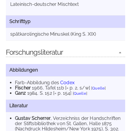
Lateinisch-deutscher Mischtext
Schrifttyp
spätkarolingische Minuskel (King S. XIX)
Forschungsliteratur
Abbildungen
Farb-Abbildung des
Codex
Fischer
1966
, Tafel 11b [= p. 2, s/w]
[
Quelle
]
Ganz
1984
, S. 152 [= p. 154]
[
Quelle
]
Literatur
Gustav Scherrer
, Verzeichniss der Handschriften
der Stiftsbibliothek von St. Gallen, Halle 1875
(Nachdruck Hildesheim/New York 1975), S. 302.