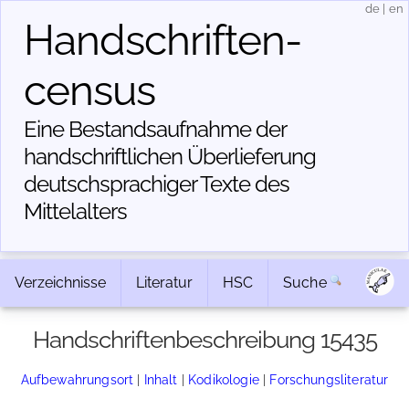
de
|
en
Handschriften­
census
Eine Bestandsaufnahme der
handschriftlichen Über­lieferung
deutschsprachiger Texte des
Mittelalters
Verzeichnisse
Literatur
HSC
Suche
Handschriftenbeschreibung 15435
Aufbewahrungsort
|
Inhalt
|
Kodikologie
|
Forschungsliteratur