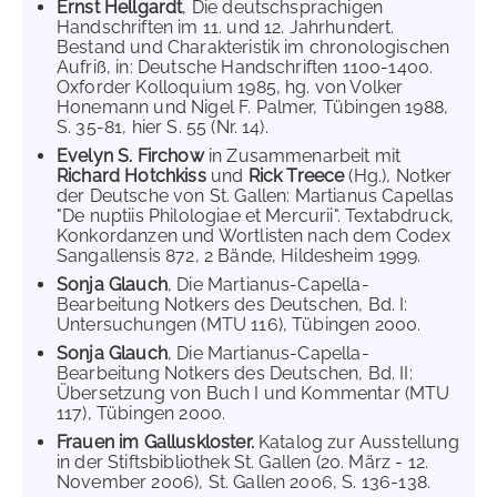
Ernst Hellgardt
, Die deutschsprachigen
Handschriften im 11. und 12. Jahrhundert.
Bestand und Charakteristik im chronologischen
Aufriß, in: Deutsche Handschriften 1100-1400.
Oxforder Kolloquium 1985, hg. von Volker
Honemann und Nigel F. Palmer, Tübingen 1988,
S. 35-81, hier S. 55 (Nr. 14).
Evelyn S. Firchow
in Zusammenarbeit mit
Richard Hotchkiss
und
Rick Treece
(Hg.), Notker
der Deutsche von St. Gallen: Martianus Capellas
"De nuptiis Philologiae et Mercurii". Textabdruck,
Konkordanzen und Wortlisten nach dem Codex
Sangallensis 872, 2 Bände, Hildesheim 1999.
Sonja Glauch
, Die Martianus-Capella-
Bearbeitung Notkers des Deutschen, Bd. I:
Untersuchungen (MTU 116), Tübingen 2000.
Sonja Glauch
, Die Martianus-Capella-
Bearbeitung Notkers des Deutschen, Bd. II:
Übersetzung von Buch I und Kommentar (MTU
117), Tübingen 2000.
Frauen im Galluskloster.
Katalog zur Ausstellung
in der Stiftsbibliothek St. Gallen (20. März - 12.
November 2006), St. Gallen 2006, S. 136-138.