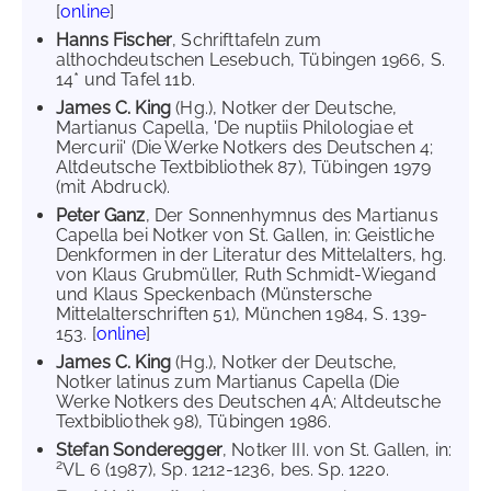
[
online
]
Hanns Fischer
, Schrifttafeln zum
althochdeutschen Lesebuch, Tübingen 1966, S.
14* und Tafel 11b.
James C. King
(Hg.), Notker der Deutsche,
Martianus Capella, 'De nuptiis Philologiae et
Mercurii' (Die Werke Notkers des Deutschen 4;
Altdeutsche Textbibliothek 87), Tübingen 1979
(mit Abdruck).
Peter Ganz
, Der Sonnenhymnus des Martianus
Capella bei Notker von St. Gallen, in: Geistliche
Denkformen in der Literatur des Mittelalters, hg.
von Klaus Grubmüller, Ruth Schmidt-Wiegand
und Klaus Speckenbach (Münstersche
Mittelalterschriften 51), München 1984, S. 139-
153. [
online
]
James C. King
(Hg.), Notker der Deutsche,
Notker latinus zum Martianus Capella (Die
Werke Notkers des Deutschen 4A; Altdeutsche
Textbibliothek 98), Tübingen 1986.
Stefan Sonderegger
, Notker III. von St. Gallen, in:
2
VL 6 (1987), Sp. 1212-1236, bes. Sp. 1220.