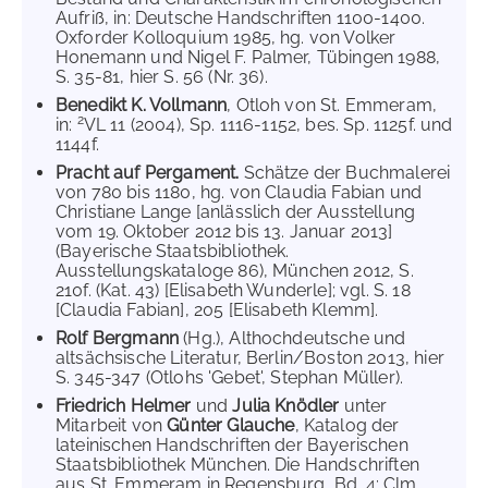
Aufriß, in: Deutsche Handschriften 1100-1400.
Oxforder Kolloquium 1985, hg. von Volker
Honemann und Nigel F. Palmer, Tübingen 1988,
S. 35-81, hier S. 56 (Nr. 36).
Benedikt K. Vollmann
, Otloh von St. Emmeram,
2
in:
VL 11 (2004), Sp. 1116-1152, bes. Sp. 1125f. und
1144f.
Pracht auf Pergament.
Schätze der Buchmalerei
von 780 bis 1180, hg. von Claudia Fabian und
Christiane Lange [anlässlich der Ausstellung
vom 19. Oktober 2012 bis 13. Januar 2013]
(Bayerische Staatsbibliothek.
Ausstellungskataloge 86), München 2012, S.
210f. (Kat. 43) [Elisabeth Wunderle]; vgl. S. 18
[Claudia Fabian], 205 [Elisabeth Klemm].
Rolf Bergmann
(Hg.), Althochdeutsche und
altsächsische Literatur, Berlin/Boston 2013, hier
S. 345-347 (Otlohs 'Gebet', Stephan Müller).
Friedrich Helmer
und
Julia Knödler
unter
Mitarbeit von
Günter Glauche
, Katalog der
lateinischen Handschriften der Bayerischen
Staatsbibliothek München. Die Handschriften
aus St. Emmeram in Regensburg, Bd. 4: Clm