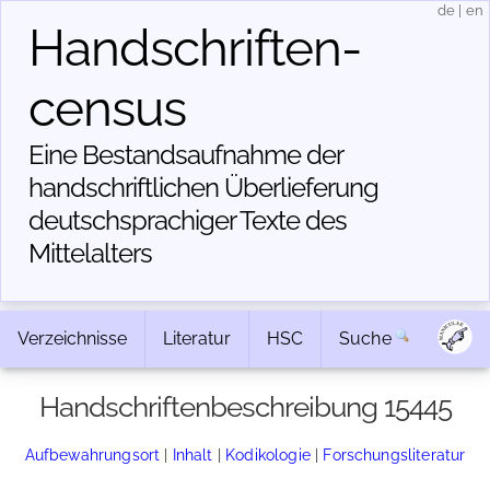
de
|
en
Handschriften­
census
Eine Bestandsaufnahme der
handschriftlichen Über­lieferung
deutschsprachiger Texte des
Mittelalters
Verzeichnisse
Literatur
HSC
Suche
Handschriftenbeschreibung 15445
Aufbewahrungsort
|
Inhalt
|
Kodikologie
|
Forschungsliteratur