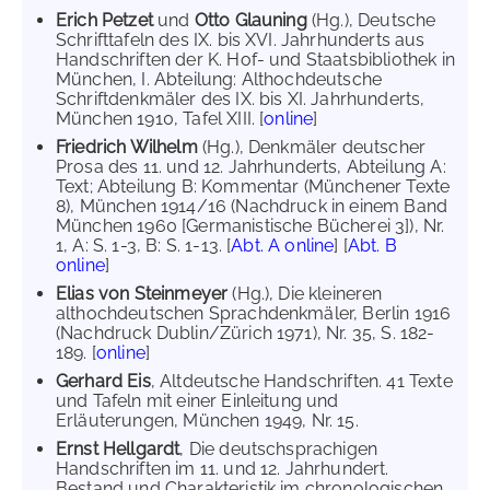
Erich Petzet
und
Otto Glauning
(Hg.), Deutsche
Schrifttafeln des IX. bis XVI. Jahrhunderts aus
Handschriften der K. Hof- und Staatsbibliothek in
München, I. Abteilung: Althochdeutsche
Schriftdenkmäler des IX. bis XI. Jahrhunderts,
München 1910, Tafel XIII. [
online
]
Friedrich Wilhelm
(Hg.), Denkmäler deutscher
Prosa des 11. und 12. Jahrhunderts, Abteilung A:
Text; Abteilung B: Kommentar (Münchener Texte
8), München 1914/16 (Nachdruck in einem Band
München 1960 [Germanistische Bücherei 3]), Nr.
1, A: S. 1-3, B: S. 1-13. [
Abt. A online
] [
Abt. B
online
]
Elias von Steinmeyer
(Hg.), Die kleineren
althochdeutschen Sprachdenkmäler, Berlin 1916
(Nachdruck Dublin/Zürich 1971), Nr. 35, S. 182-
189. [
online
]
Gerhard Eis
, Altdeutsche Handschriften. 41 Texte
und Tafeln mit einer Einleitung und
Erläuterungen, München 1949, Nr. 15.
Ernst Hellgardt
, Die deutschsprachigen
Handschriften im 11. und 12. Jahrhundert.
Bestand und Charakteristik im chronologischen