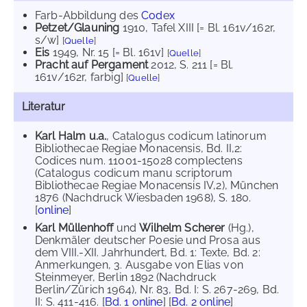
Farb-Abbildung des
Codex
Petzet/Glauning
1910
, Tafel XIII [= Bl. 161v/162r,
s/w]
[
Quelle
]
Eis
1949
, Nr. 15 [= Bl. 161v]
[
Quelle
]
Pracht auf Pergament
2012
, S. 211 [= Bl.
161v/162r, farbig]
[
Quelle
]
Literatur
Karl Halm u.a.
, Catalogus codicum latinorum
Bibliothecae Regiae Monacensis, Bd. II,2:
Codices num. 11001-15028 complectens
(Catalogus codicum manu scriptorum
Bibliothecae Regiae Monacensis IV,2), München
1876 (Nachdruck Wiesbaden 1968), S. 180.
[
online
]
Karl Müllenhoff
und
Wilhelm Scherer
(Hg.),
Denkmäler deutscher Poesie und Prosa aus
dem VIII.-XII. Jahrhundert, Bd. 1: Texte, Bd. 2:
Anmerkungen, 3. Ausgabe von Elias von
Steinmeyer, Berlin 1892 (Nachdruck
Berlin/Zürich 1964), Nr. 83, Bd. I: S. 267-269, Bd.
II: S. 411-416. [
Bd. 1 online
] [
Bd. 2 online
]