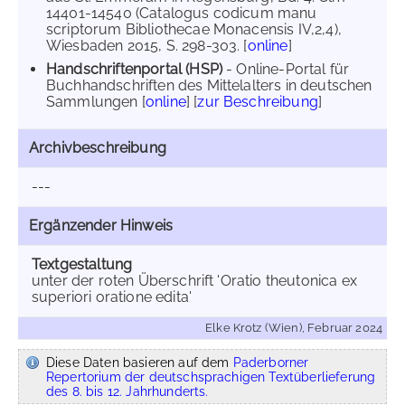
14401-14540 (Catalogus codicum manu
scriptorum Bibliothecae Monacensis IV,2,4),
Wiesbaden 2015, S. 298-303. [
online
]
Handschriftenportal (HSP)
- Online-Portal für
Buchhandschriften des Mittelalters in deutschen
Sammlungen [
online
] [
zur Beschreibung
]
Archivbeschreibung
---
Ergänzender Hinweis
Textgestaltung
unter der roten Überschrift 'Oratio theutonica ex
superiori oratione edita'
Elke Krotz (Wien), Februar 2024
Diese Daten basieren auf dem
Paderborner
Repertorium der deutschsprachigen Textüberlieferung
des 8. bis 12. Jahrhunderts.