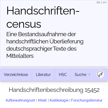
de
|
en
Handschriften­
census
Eine Bestandsaufnahme der
handschriftlichen Über­lieferung
deutschsprachiger Texte des
Mittelalters
Verzeichnisse
Literatur
HSC
Suche
Handschriftenbeschreibung 15452
Aufbewahrungsort
|
Inhalt
|
Kodikologie
|
Forschungsliteratur