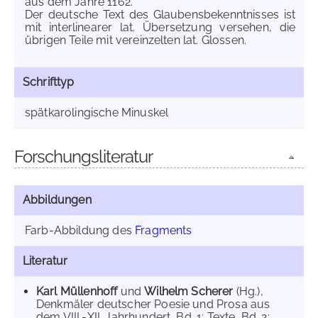
aus dem Jahre 1162.
Der deutsche Text des Glaubensbekenntnisses ist
mit interlinearer lat. Übersetzung versehen, die
übrigen Teile mit vereinzelten lat. Glossen.
Schrifttyp
spätkarolingische Minuskel
Forschungsliteratur
Abbildungen
Farb-Abbildung des
Fragments
Literatur
Karl Müllenhoff
und
Wilhelm Scherer
(Hg.),
Denkmäler deutscher Poesie und Prosa aus
dem VIII.-XII. Jahrhundert, Bd. 1: Texte, Bd. 2: