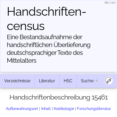
de
|
en
Handschriften­
census
Eine Bestandsaufnahme der
handschriftlichen Über­lieferung
deutschsprachiger Texte des
Mittelalters
Verzeichnisse
Literatur
HSC
Suche
Handschriftenbeschreibung 15461
Aufbewahrungsort
|
Inhalt
|
Kodikologie
|
Forschungsliteratur