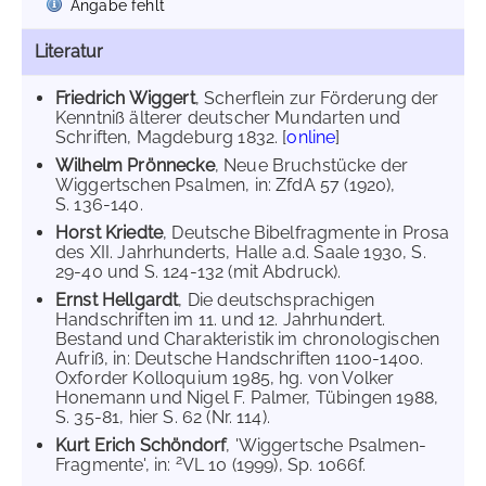
Angabe fehlt
Literatur
Friedrich Wiggert
, Scherflein zur Förderung der
Kenntniß älterer deutscher Mundarten und
Schriften, Magdeburg 1832. [
online
]
Wilhelm Prönnecke
, Neue Bruchstücke der
Wiggertschen Psalmen, in: ZfdA 57 (1920),
S. 136-140.
Horst Kriedte
, Deutsche Bibelfragmente in Prosa
des XII. Jahrhunderts, Halle a.d. Saale 1930, S.
29-40 und S. 124-132 (mit Abdruck).
Ernst Hellgardt
, Die deutschsprachigen
Handschriften im 11. und 12. Jahrhundert.
Bestand und Charakteristik im chronologischen
Aufriß, in: Deutsche Handschriften 1100-1400.
Oxforder Kolloquium 1985, hg. von Volker
Honemann und Nigel F. Palmer, Tübingen 1988,
S. 35-81, hier S. 62 (Nr. 114).
Kurt Erich Schöndorf
, 'Wiggertsche Psalmen-
2
Fragmente', in:
VL 10 (1999), Sp. 1066f.