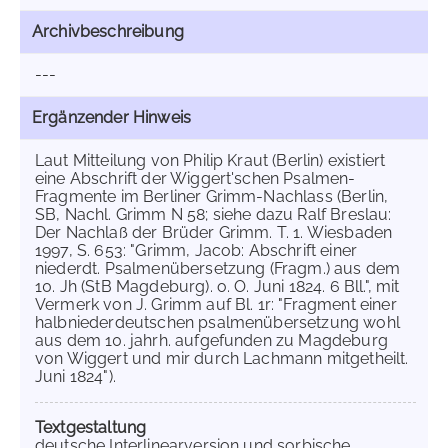
Archivbeschreibung
---
Ergänzender Hinweis
Laut Mitteilung von Philip Kraut (Berlin) existiert
eine Abschrift der Wiggert'schen Psalmen-
Fragmente im Berliner Grimm-Nachlass (Berlin,
SB, Nachl. Grimm N 58; siehe dazu Ralf Breslau:
Der Nachlaß der Brüder Grimm. T. 1. Wiesbaden
1997, S. 653: "Grimm, Jacob: Abschrift einer
niederdt. Psalmenübersetzung (Fragm.) aus dem
10. Jh (StB Magdeburg). o. O. Juni 1824. 6 Bll.", mit
Vermerk von J. Grimm auf Bl. 1r: "Fragment einer
halbniederdeutschen psalmenübersetzung wohl
aus dem 10. jahrh. aufgefunden zu Magdeburg
von Wiggert und mir durch Lachmann mitgetheilt.
Juni 1824").
Textgestaltung
deutsche Interlinearversion und sorbische