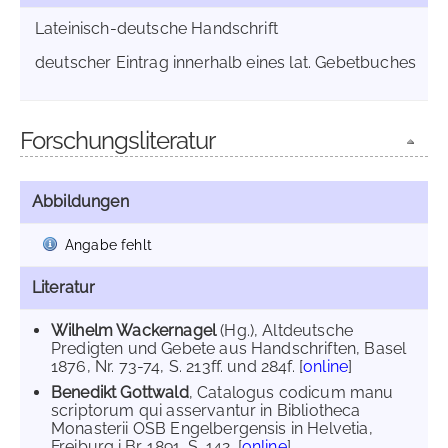
Lateinisch-deutsche Handschrift
deutscher Eintrag innerhalb eines lat. Gebetbuches
Forschungsliteratur
Abbildungen
Angabe fehlt
Literatur
Wilhelm Wackernagel
(Hg.), Altdeutsche
Predigten und Gebete aus Handschriften, Basel
1876, Nr. 73-74, S. 213ff. und 284f. [
online
]
Benedikt Gottwald
, Catalogus codicum manu
scriptorum qui asservantur in Bibliotheca
Monasterii OSB Engelbergensis in Helvetia,
Freiburg i.Br. 1891, S. 142. [
online
]