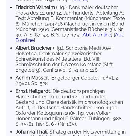
Friedrich Wilhelm
(Hg.), Denkmäler deutscher
Prosa des 11. und 12. Jahrhunderts, Abteilung A:
Text; Abteilung B: Kommentar (Münchener Texte
8), München 1914/16 (Nachdruck in einem Band
München 1960 [Germanistische Bücherei 3]), Nr.
30, A: S. 87-93, B: S. 177-179. [
Abt. A online
] [
Abt.
B online
]
Albert Bruckner
(Hg.), Scriptoria Medii Aevi
Helvetica. Denkmäler schweizerischer
Schreibkunst des Mittelalters, Bd. VIII:
Schreibschulen der Diözese Konstanz (Stift
Engelberg), Genf 1950, S. 51 und 128.
2
Achim Masser
, 'Engelberger Gebete', in:
VL 2
(1980), Sp. 528.
Ernst Hellgardt
, Die deutschsprachigen
Handschriften im 11. und 12. Jahrhundert.
Bestand und Charakteristik im chronologischen
Aufriß, in: Deutsche Handschriften 1100-1400.
Oxforder Kolloquium 1985, hg. von Volker
Honemann und Nigel F. Palmer, Tübingen 1988,
S. 35-81, hier S. 67 (Nr. 165).
Johanna Thali
, Strategien der Heilsvermittlung in