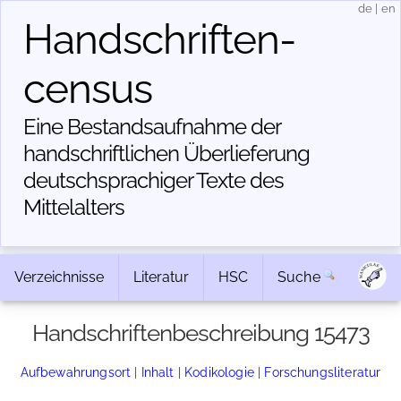
de
|
en
Handschriften­
census
Eine Bestandsaufnahme der
handschriftlichen Über­lieferung
deutschsprachiger Texte des
Mittelalters
Verzeichnisse
Literatur
HSC
Suche
Handschriftenbeschreibung 15473
Aufbewahrungsort
|
Inhalt
|
Kodikologie
|
Forschungsliteratur