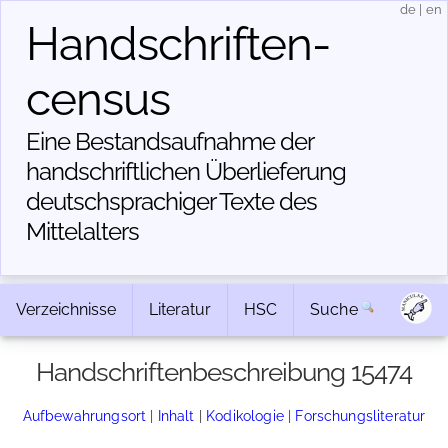
de
|
en
Handschriften­
census
Eine Bestandsaufnahme der
handschriftlichen Über­lieferung
deutschsprachiger Texte des
Mittelalters
Verzeichnisse
Literatur
HSC
Suche
Handschriftenbeschreibung 15474
Aufbewahrungsort
|
Inhalt
|
Kodikologie
|
Forschungsliteratur