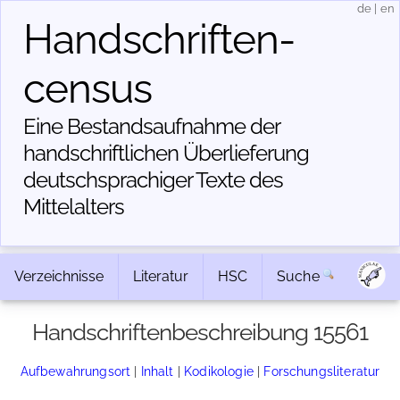
de
|
en
Handschriften­
census
Eine Bestandsaufnahme der
handschriftlichen Über­lieferung
deutschsprachiger Texte des
Mittelalters
Verzeichnisse
Literatur
HSC
Suche
Handschriftenbeschreibung 15561
Aufbewahrungsort
|
Inhalt
|
Kodikologie
|
Forschungsliteratur