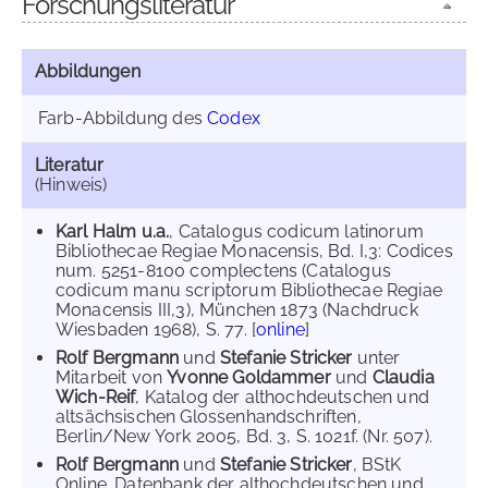
Forschungsliteratur
Abbildungen
Farb-Abbildung des
Codex
Literatur
(Hinweis)
Karl Halm u.a.
, Catalogus codicum latinorum
Bibliothecae Regiae Monacensis, Bd. I,3: Codices
num. 5251-8100 complectens (Catalogus
codicum manu scriptorum Bibliothecae Regiae
Monacensis III,3), München 1873 (Nachdruck
Wiesbaden 1968), S. 77. [
online
]
Rolf Bergmann
und
Stefanie Stricker
unter
Mitarbeit von
Yvonne Goldammer
und
Claudia
Wich-Reif
, Katalog der althochdeutschen und
altsächsischen Glossenhandschriften,
Berlin/New York 2005, Bd. 3, S. 1021f. (Nr. 507).
Rolf Bergmann
und
Stefanie Stricker
, BStK
Online. Datenbank der althochdeutschen und