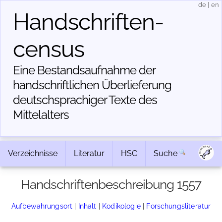
de
|
en
Handschriften­
census
Eine Bestandsaufnahme der
handschriftlichen Über­lieferung
deutschsprachiger Texte des
Mittelalters
Verzeichnisse
Literatur
HSC
Suche
Handschriftenbeschreibung 1557
Aufbewahrungsort
|
Inhalt
|
Kodikologie
|
Forschungsliteratur