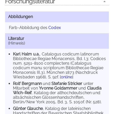
Forschungsliteratur
Abbildungen
Farb-Abbildung des
Codex
Literatur
(Hinweis)
Karl Halm u.a.
, Catalogus codicum latinorum
Bibliothecae Regiae Monacensis, Bd. I,3: Codices
num. 5251-8100 complectens (Catalogus
codicum manu scriptorum Bibliothecae Regiae
Monacensis III,3), München 1873 (Nachdruck
Wiesbaden 1968), S. 92f. [
online
]
Rolf Bergmann
und
Stefanie Stricker
unter
Mitarbeit von
Yvonne Goldammer
und
Claudia
Wich-Reif
, Katalog der althochdeutschen und
altsächsischen Glossenhandschriften,
Berlin/New York 2005, Bd. 3, S. 1050f. (Nr. 528).
Günter Glauche
, Katalog der lateinischen
Handschriften der Bayerischen Staatsbibliothek