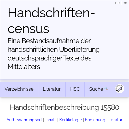
de
|
en
Handschriften­
census
Eine Bestandsaufnahme der
handschriftlichen Über­lieferung
deutschsprachiger Texte des
Mittelalters
Verzeichnisse
Literatur
HSC
Suche
Handschriftenbeschreibung 15580
Aufbewahrungsort
|
Inhalt
|
Kodikologie
|
Forschungsliteratur