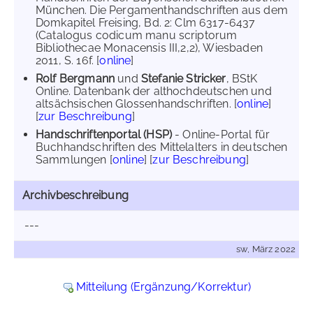
München. Die Pergamenthandschriften aus dem
Domkapitel Freising, Bd. 2: Clm 6317-6437
(Catalogus codicum manu scriptorum
Bibliothecae Monacensis III,2,2), Wiesbaden
2011, S. 16f. [
online
]
Rolf Bergmann
und
Stefanie Stricker
, BStK
Online. Datenbank der althochdeutschen und
altsächsischen Glossenhandschriften. [
online
]
[
zur Beschreibung
]
Handschriftenportal (HSP)
- Online-Portal für
Buchhandschriften des Mittelalters in deutschen
Sammlungen [
online
] [
zur Beschreibung
]
Archivbeschreibung
---
sw, März 2022
Mitteilung (Ergänzung/Korrektur)