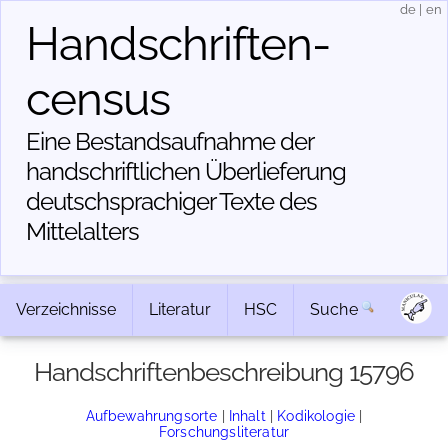
de
|
en
Handschriften­
census
Eine Bestandsaufnahme der
handschriftlichen Über­lieferung
deutschsprachiger Texte des
Mittelalters
Verzeichnisse
Literatur
HSC
Suche
Handschriftenbeschreibung 15796
Aufbewahrungsorte
|
Inhalt
|
Kodikologie
|
Forschungsliteratur