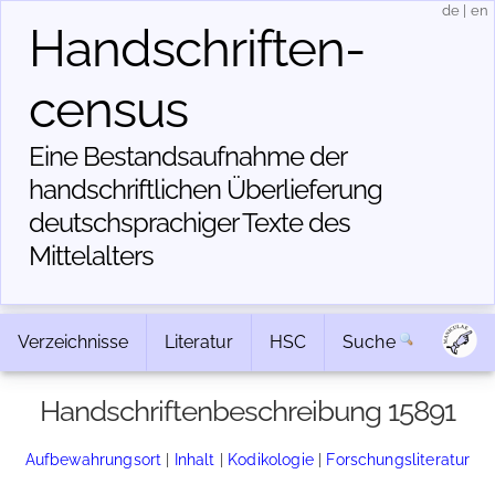
de
|
en
Handschriften­
census
Eine Bestandsaufnahme der
handschriftlichen Über­lieferung
deutschsprachiger Texte des
Mittelalters
Verzeichnisse
Literatur
HSC
Suche
Handschriftenbeschreibung 15891
Aufbewahrungsort
|
Inhalt
|
Kodikologie
|
Forschungsliteratur