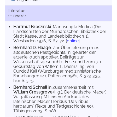
Literatur
(Hinweis)
Hartmut Broszinski
, Manuscripta Medica (Die
Handschriften der Murhardschen Bibliothek der
Stadt Kassel und Landesbibliothek 3,1),
Wiesbaden 1976, S. 67-72. [
online
]
Bernhard D. Haage
, Zur Überlieferung eines
altdeutschen Pestgedichts, in: gelêrter der
arzenîe, ouch apotêker. Beiträge zur
Wissenschaftsgeschichte. Festschrift zum 70.
Geburtstag von Willem F. Daems, hg. von
Gundolf Keil (Würzburger medizinhistorische
Forschungen 24), Pattensen 1982, S. 323-335,
hier S. 325.
Bernhard Schnell
in Zusammenarbeit mit
William Crossgrove
(Hg.), Der deutsche 'Macer'.
Vulgatfassung. Mit einem Abdruck des
lateinischen Macer Floridus 'De viribus
herbarum' (Texte und Textgeschichte 50),
Tübingen 2003, S. 188.