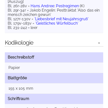
[Auszug]
Bl. 26r-28v =
Hans Andree
:
Pestregimen
(K)
Bl. 29r-34r = Jakob Engelin: Pesttraktat 'Also das ein
mensch zeichen gewun'
Bl. 127r-130v =
'Liebesbrief mit Neujahrsgruß'
Bl. 179v-183v =
'Geistliches Würfelbuch'
Bl. 231-242 = leer
Kodikologie
Beschreibstoff
Papier
Blattgröße
155 x 105 mm
Schriftraum