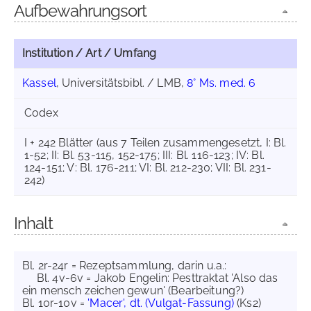
Aufbewahrungsort
Institution / Art / Umfang
Kassel
, Universitätsbibl. / LMB,
8° Ms. med. 6
Codex
I + 242 Blätter (aus 7 Teilen zusammengesetzt, I: Bl.
1-52; II: Bl. 53-115, 152-175; III: Bl. 116-123; IV: Bl.
124-151; V: Bl. 176-211; VI: Bl. 212-230; VII: Bl. 231-
242)
Inhalt
Bl. 2r-24r = Rezeptsammlung, darin u.a.:
Bl. 4v-6v = Jakob Engelin: Pesttraktat 'Also das
ein mensch zeichen gewun' (Bearbeitung?)
Bl. 10r-10v =
'Macer', dt. (Vulgat-Fassung)
(Ks2)