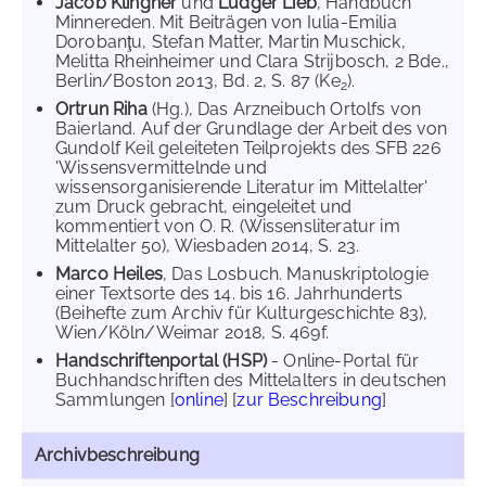
Jacob Klingner
und
Ludger Lieb
, Handbuch
Minnereden. Mit Beiträgen von Iulia-Emilia
Dorobanţu, Stefan Matter, Martin Muschick,
Melitta Rheinheimer und Clara Strijbosch, 2 Bde.,
Berlin/Boston 2013, Bd. 2, S. 87 (Ke
).
2
Ortrun Riha
(Hg.), Das Arzneibuch Ortolfs von
Baierland. Auf der Grundlage der Arbeit des von
Gundolf Keil geleiteten Teilprojekts des SFB 226
'Wissensvermittelnde und
wissensorganisierende Literatur im Mittelalter'
zum Druck gebracht, eingeleitet und
kommentiert von O. R. (Wissensliteratur im
Mittelalter 50), Wiesbaden 2014, S. 23.
Marco Heiles
, Das Losbuch. Manuskriptologie
einer Textsorte des 14. bis 16. Jahrhunderts
(Beihefte zum Archiv für Kulturgeschichte 83),
Wien/Köln/Weimar 2018, S. 469f.
Handschriftenportal (HSP)
- Online-Portal für
Buchhandschriften des Mittelalters in deutschen
Sammlungen [
online
] [
zur Beschreibung
]
Archivbeschreibung