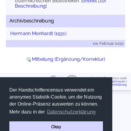
österreichischen Bibliotheken. [
online
] [
zur
Beschreibung
]
Archivbeschreibung
Hermann Menhardt (1931)
sw, Februar 2022
Mitteilung (Ergänzung/Korrektur)
Handschriftencensus 2026
Impressum
|
Datenschutzerklärung
Der Handschriftencensus verwendet ein
anonymes Statistik-Cookie, um die Nutzung
der Online-Präsenz auswerten zu können.
Datenschutzerklärung
Mehr dazu in der
Okay