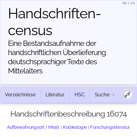
de
|
en
Handschriften­
census
Eine Bestandsaufnahme der
handschriftlichen Über­lieferung
deutschsprachiger Texte des
Mittelalters
Verzeichnisse
Literatur
HSC
Suche
Handschriftenbeschreibung 16074
Aufbewahrungsort
|
Inhalt
|
Kodikologie
|
Forschungsliteratur