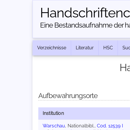
Handschriften­
Eine Bestandsaufnahme der han
Verzeichnisse
Literatur
HSC
Su
Ha
Aufbewahrungsorte
Institution
Warschau
, Nationalbibl.,
Cod. 12539 I