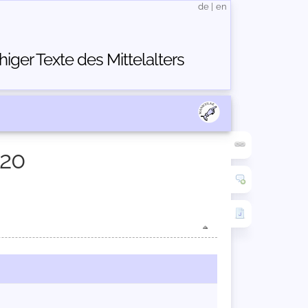
de
|
en
ger Texte des Mittelalters
120