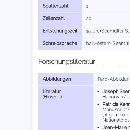
Spaltenzahl
1
Zeilenzahl
20
Entstehungszeit
15. Jh. (Seemüller S. 
Schreibsprache
bair.-österr. (Seemüll
Forschungsliteratur
Abbildungen
Farb-Abbildu
Literatur
Joseph See
(Hinweis)
Hannover/Leip
Patricia Ke
Manuscript Co
(allgemein z
Nationalbibli
Jean-Marie 