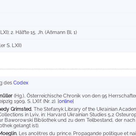
LXI); 2. Hälfte 15. Jh. (Aßmann Bl. 1)
er S. LXII)
ng des
Codex
müller
(Hg.), Österreichische Chronik von den 95 Herrschaft
zig 1909, S. LXIf. (Nr. 2). [
online
]
nnedy Grimsted
, The Stefanyk Library of the Ukrainian Acade
llections in Lviv, in: Harvard Ukrainian Studies 5,2 Osteuropa
ur Baworowski Bibliothek und zu dem Teilbestand, der nach
othek gelangt ist).
Moeglin
, Les ancêtres du prince. Propagande politique et nai