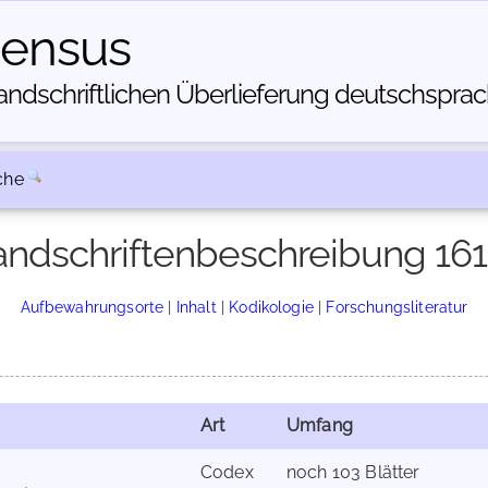
census
dschriftlichen Über­lieferung deutschsprachi
che
ndschriftenbeschreibung 16
Aufbewahrungsorte
|
Inhalt
|
Kodikologie
|
Forschungsliteratur
Art
Umfang
Codex
noch 103 Blätter