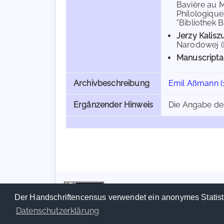
Bavière au M
Philologique
"Bibliothek 
Jerzy Kalisz
Narodowej (I
Manuscripta
Archivbeschreibung
Emil Aßmann (
Ergänzender Hinweis
Die Angabe de
Der Handschriftencensus verwendet ein anonymes Statist
Datenschutzerklärung