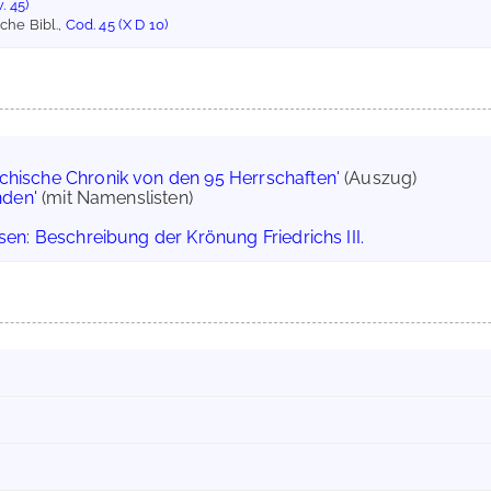
. 45)
che Bibl.,
Cod. 45 (X D 10)
ichische Chronik von den 95 Herrschaften'
(Auszug)
nden'
(mit Namenslisten)
sen
:
Beschreibung der Krönung Friedrichs III.