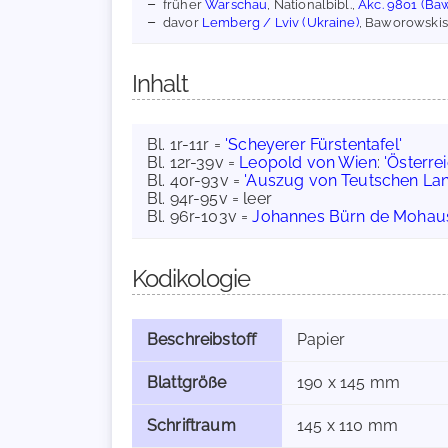
früher
Warschau
, Nationalbibl.,
Akc. 9801 (Baw
davor
Lemberg / Lviv (Ukraine)
, Baworowskis
Inhalt
Bl. 1r-11r =
'Scheyerer Fürstentafel'
Bl. 12r-39v =
Leopold von Wien
:
'Österre
Bl. 40r-93v =
'Auszug von Teutschen La
Bl. 94r-95v = leer
Bl. 96r-103v =
Johannes Bürn de Mohau
Kodikologie
Beschreibstoff
Papier
Blattgröße
190 x 145 mm
Schriftraum
145 x 110 mm