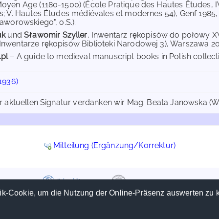
oyen Age (1180-1500) (École Pratique des Hautes Études, IV
s; V. Hautes Études médiévales et modernes 54), Genf 1985,
Baworowskiego", o.S.).
uk
und
Sławomir Szyller
, Inwentarz rękopisów do połowy XV
nwentarze rękopisów Biblioteki Narodowej 3), Warszawa 2012
.pl
– A guide to medieval manuscript books in Polish collecti
1936)
r aktuellen Signatur verdanken wir Mag. Beata Janowska (W
Mitteilung (Ergänzung/Korrektur)
ik-Cookie, um die Nutzung der Online-Präsenz auswerten zu 