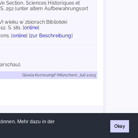
e Section, Sciences Historiques et
 S. 252 (unter altem Aufbewahrungsort
I wieku w zbiorach Biblioteki
, S. 181. [
online
]
ons. [
online
] [
zur Beschreibung
]
arschau).
Gisela Kornrumpf (München), Juli 2023
Handschriftencensus 2026 |
Impressum
|
Datenschutzerklärung
können. Mehr dazu in der
Okay