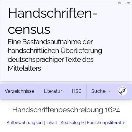
de
|
en
Handschriften­
census
Eine Bestandsaufnahme der
handschriftlichen Über­lieferung
deutschsprachiger Texte des
Mittelalters
Verzeichnisse
Literatur
HSC
Suche
Handschriftenbeschreibung 1624
Aufbewahrungsort
|
Inhalt
|
Kodikologie
|
Forschungsliteratur