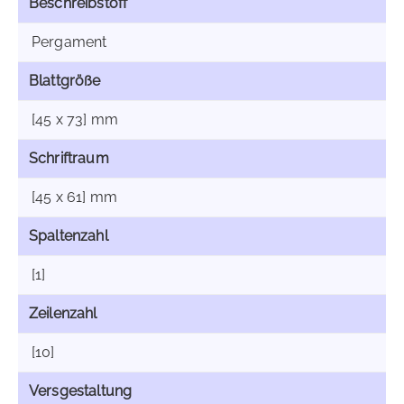
Beschreibstoff
Pergament
Blattgröße
[45 x 73] mm
Schriftraum
[45 x 61] mm
Spaltenzahl
[1]
Zeilenzahl
[10]
Versgestaltung