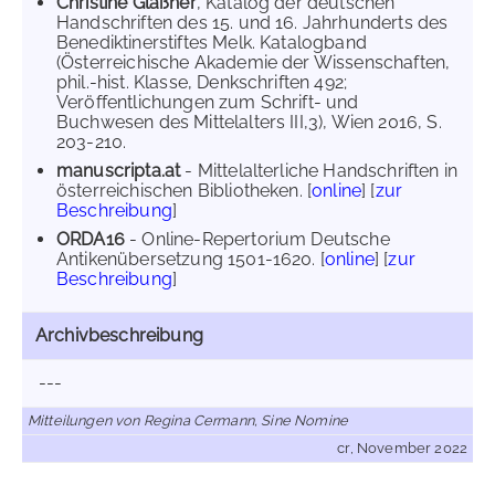
Christine Glaßner
, Katalog der deutschen
Handschriften des 15. und 16. Jahrhunderts des
Benediktinerstiftes Melk. Katalogband
(Österreichische Akademie der Wissenschaften,
phil.-hist. Klasse, Denkschriften 492;
Veröffentlichungen zum Schrift- und
Buchwesen des Mittelalters III,3), Wien 2016, S.
203-210.
manuscripta.at
- Mittelalterliche Handschriften in
österreichischen Bibliotheken. [
online
] [
zur
Beschreibung
]
ORDA16
- Online-Repertorium Deutsche
Antikenübersetzung 1501-1620. [
online
] [
zur
Beschreibung
]
Archivbeschreibung
---
Mitteilungen von Regina Cermann, Sine Nomine
cr, November 2022