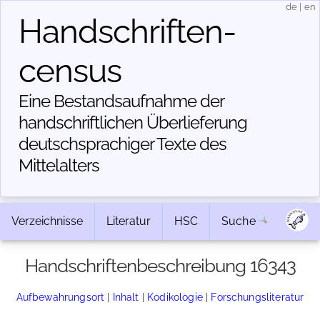
de
|
en
Handschriften­
census
Eine Bestandsaufnahme der
handschriftlichen Über­lieferung
deutschsprachiger Texte des
Mittelalters
Verzeichnisse
Literatur
HSC
Suche
Handschriftenbeschreibung 16343
Aufbewahrungsort
|
Inhalt
|
Kodikologie
|
Forschungsliteratur