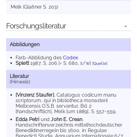
Melk (Glaßner S. 203)
Forschungsliteratur
Abbildungen
Farb-Abbildung des
Codex
Splett
1987
, S. 206 [= S. 680, s/w]
[
Quelle
]
Literatur
(Hinweis)
[Vinzenz Staufer]
, Catalogus codicum manu
scriptorum, qui in bibliotheca monasterii
Mellicensis O.S.B. servantur, Bd. 2
[handschriftlich], Melk [um 1889], S. 557-559.
Edda Petri
und
John E. Crean
,
Handschriftenverzeichnis mittelhochdeutscher
Benediktinerregeln bis 1600, in: Regulae
Benedicti Studia. Annuarium Internationale 6/7