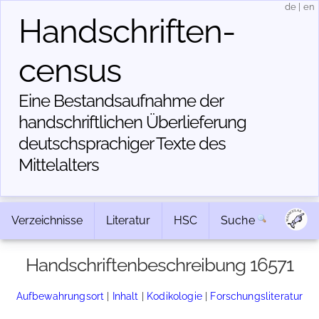
de
|
en
Handschriften­
census
Eine Bestandsaufnahme der
handschriftlichen Über­lieferung
deutschsprachiger Texte des
Mittelalters
Verzeichnisse
Literatur
HSC
Suche
Handschriftenbeschreibung 16571
Aufbewahrungsort
|
Inhalt
|
Kodikologie
|
Forschungsliteratur