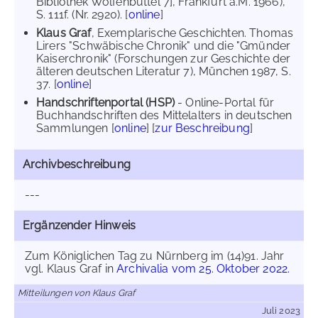
Bibliothek Wolfenbüttel 7], Frankfurt a.M. 1966),
S. 111f. (Nr. 2920). [
online
]
Klaus Graf
, Exemplarische Geschichten. Thomas
Lirers "Schwäbische Chronik" und die "Gmünder
Kaiserchronik" (Forschungen zur Geschichte der
älteren deutschen Literatur 7), München 1987, S.
37. [
online
]
Handschriftenportal (HSP)
- Online-Portal für
Buchhandschriften des Mittelalters in deutschen
Sammlungen [
online
] [
zur Beschreibung
]
Archivbeschreibung
---
Ergänzender Hinweis
Zum Königlichen Tag zu Nürnberg im (14)91. Jahr
vgl. Klaus Graf in
Archivalia vom 25. Oktober 2022.
Mitteilungen von Klaus Graf
Juli 2023