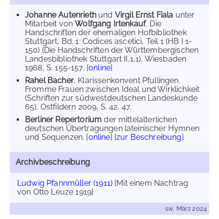
Johanne Autenrieth
und
Virgil Ernst Fiala
unter
Mitarbeit von
Wolfgang Irtenkauf
, Die
Handschriften der ehemaligen Hofbibliothek
Stuttgart, Bd. 1: Codices ascetici, Teil 1 (HB I 1-
150) (Die Handschriften der Württembergischen
Landesbibliothek Stuttgart II,1,1), Wiesbaden
1968, S. 155-157. [
online
]
Rahel Bacher
, Klarissenkonvent Pfullingen.
Fromme Frauen zwischen Ideal und Wirklichkeit
(Schriften zur südwestdeutschen Landeskunde
65), Ostfildern 2009, S. 42, 47.
Berliner Repertorium
der mittelalterlichen
deutschen Übertragungen lateinischer Hymnen
und Sequenzen. [
online
] [
zur Beschreibung
]
Archivbeschreibung
Ludwig Pfannmüller (1911)
[Mit einem Nachtrag
von Otto Leuze 1919]
sw, März 2024