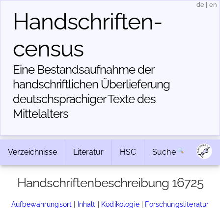
de
|
en
Handschriften­
census
Eine Bestandsaufnahme der
handschriftlichen Über­lieferung
deutschsprachiger Texte des
Mittelalters
Verzeichnisse
Literatur
HSC
Suche
Handschriftenbeschreibung 16725
Aufbewahrungsort
|
Inhalt
|
Kodikologie
|
Forschungsliteratur