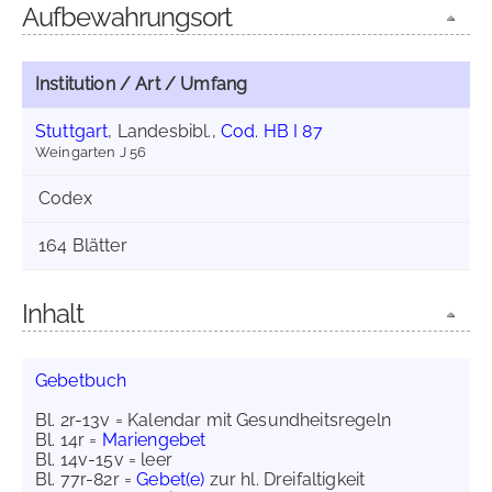
Aufbewahrungsort
Institution / Art / Umfang
Stuttgart
, Landesbibl.,
Cod. HB I 87
Weingarten J 56
Codex
164 Blätter
Inhalt
Gebetbuch
Bl. 2r-13v = Kalendar mit Gesundheitsregeln
Bl. 14r =
Mariengebet
Bl. 14v-15v = leer
Bl. 77r-82r =
Gebet(e)
zur hl. Dreifaltigkeit