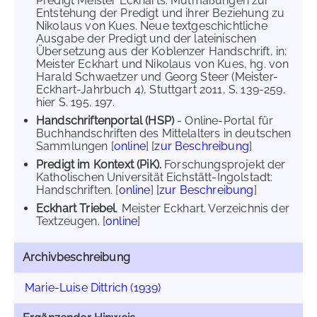
Predigt Meister Eckharts. Mutmaßungen zur
Entstehung der Predigt und ihrer Beziehung zu
Nikolaus von Kues. Neue textgeschichtliche
Ausgabe der Predigt und der lateinischen
Übersetzung aus der Koblenzer Handschrift, in:
Meister Eckhart und Nikolaus von Kues, hg. von
Harald Schwaetzer und Georg Steer (Meister-
Eckhart-Jahrbuch 4), Stuttgart 2011, S. 139-259,
hier S. 195, 197.
Handschriftenportal (HSP)
- Online-Portal für
Buchhandschriften des Mittelalters in deutschen
Sammlungen [
online
] [
zur Beschreibung
]
Predigt im Kontext (PiK).
Forschungsprojekt der
Katholischen Universität Eichstätt-Ingolstadt:
Handschriften. [
online
] [
zur Beschreibung
]
Eckhart Triebel
, Meister Eckhart. Verzeichnis der
Textzeugen. [
online
]
Archivbeschreibung
Marie-Luise Dittrich (1939)