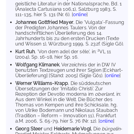
geistliche Literatur in der Nationalsprache, Bd. 1
(Analecta Cartusiana 106,1), Salzburg 1983, S.
111-135, hier S. 131 (Nr. 6). [
online
]
Johannes Gottfried Mayer
, Die 'Vulgata'-Fassung
der Predigten Johannes Taulers. Von der
handschriftlichen Überlieferung des 14.
Jahrhunderts bis zu den ersten Drucken (Texte
und Wissen 1), Würzburg 1999, S. 232f. (Sigle Gö).
2
Kurt Ruh
, 'Von dem adel der sêle', in:
VL 11
(2004), Sp. 16-18, hier Sp. 16.
Wolfgang Klimanek
, Verzeichnis der in DW IV
benutzten Textzeugen und ihrer Siglen [Eckhart-
Überlieferung] [Stand: 2005] (Sigle Gö1). [
online
]
Werner Williams-Krapp
, Die süddeutschen
Übersetzungen der 'Imitatio Christi'. Zur
Rezeption der Devotio moderna im
oberlant
, in:
Aus dem Winkel in die Welt. Die Bücher des
Thomas von Kempen und ihre Schicksale, hg.
von Ulrike Bodemann und Nikolaus Staubach
(Tradition – Reform – Innovation 11), Frankfurt
a.M. 2006, S. 65-79, hier S. 76 (Nr. 12). [
online
]
Georg Steer
und
Heidemarie Vogl
, Die
bürgelîn
-