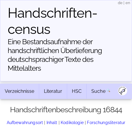
de
|
en
Handschriften­
census
Eine Bestandsaufnahme der
handschriftlichen Über­lieferung
deutschsprachiger Texte des
Mittelalters
Verzeichnisse
Literatur
HSC
Suche
Handschriftenbeschreibung 16844
Aufbewahrungsort
|
Inhalt
|
Kodikologie
|
Forschungsliteratur