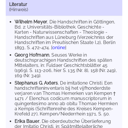
Literatur
(Hinweis)
Wilhelm Meyer
, Die Handschriften in Göttingen,
Bd. 2: Universitäts-Bibliothek. Geschichte -
Karten - Naturwissenschaften - Theologie -
Handschriften aus Lüneburg (Verzeichniss der
Handschriften im Preußischen Staate I,2), Berlin
1893, S. 472-474. [
online
]
Georg Hofmann
, Seuses Werke in
deutschsprachigen Handschriften des späten
Mittelalters, in: Fuldaer Geschichtsblätter 45
(1969), S. 113-206, hier S. 135 (Nr. 8), 158 (Nr. 249),
169 (Nr. 349).
Stephanus G. Axters
, De imitatione Christi. Een
handschrifteninventaris bij het vijfhonderdste
verjaren van Thomas Hemerken van Kempen †
1471 / Elenchus codicum manuscriptorum in
quingentesimo anno ab obitu Thomae Hermken
a Kempis (Schriftenreihe des Kreises Kempen-
Krefeld 27), Kempen/Niederrhein 1971, S. 50.
Erika Bauer
, Die oberdeutsche Überlieferung
der Imitatio Christi, in: Spätmittelalterliche