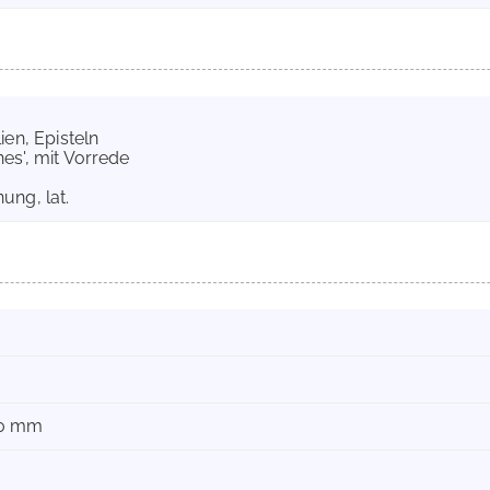
ien, Episteln
es', mit Vorrede
ung, lat.
60 mm