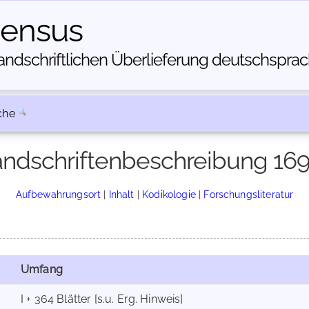
census
dschriftlichen Über­lieferung deutschsprachi
che
ndschriftenbeschreibung 16
Aufbewahrungsort
|
Inhalt
|
Kodikologie
|
Forschungsliteratur
Umfang
I + 364 Blätter [s.u. Erg. Hinweis]