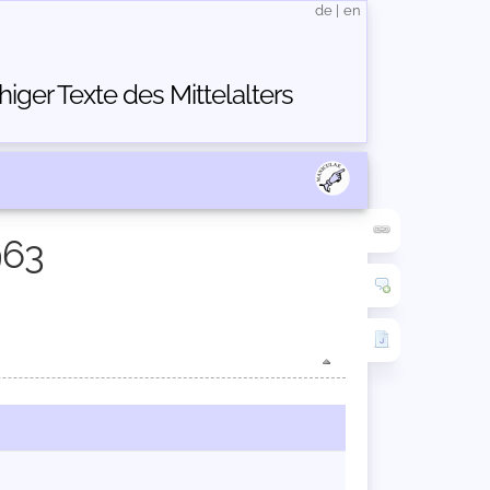
de
|
en
ger Texte des Mittelalters
963