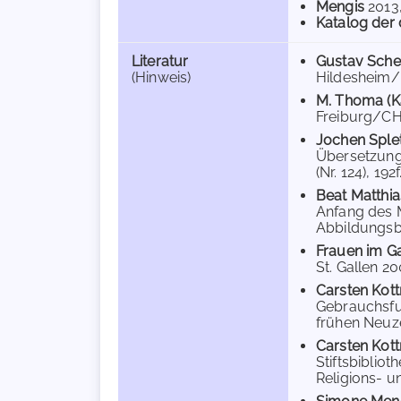
Mengis
2013
Katalog der 
Literatur
Gustav Sche
(Hinweis)
Hildesheim/N
M. Thoma (Ka
Freiburg/CH 1
Jochen Sple
Übersetzunge
(Nr. 124), 192f
Beat Matthia
Anfang des Mi
Abbildungsba
Frauen im Ga
St. Gallen 20
Carsten Kot
Gebrauchsfun
frühen Neuzei
Carsten Kot
Stiftsbibliot
Religions- un