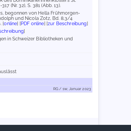
k des Dominikanerinnenklosters St.
17 (Nr. 32), S. 381 (Abb. 13).
ers, begonnen von Hella Frühmorgen-
udolph und Nicola Zotz, Bd. 8,3/4
 [
online
] [
PDF online
] [
zur Beschreibung
]
schreibung
]
n in Schweizer Bibliotheken und
auslässt
RG / sw, Januar 2023
Handschriftencensus 2026 |
Impressum
|
Datenschutzerklärung