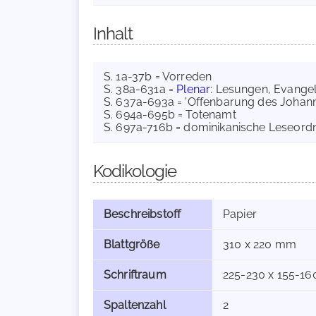
Inhalt
S. 1a-37b = Vorreden
S. 38a-631a =
Plenar
: Lesungen, Evangel
S. 637a-693a = 'Offenbarung des Johann
S. 694a-695b = Totenamt
S. 697a-716b = dominikanische Leseordn
Kodikologie
Beschreibstoff
Papier
Blattgröße
310 x 220 mm
Schriftraum
225-230 x 155-1
Spaltenzahl
2