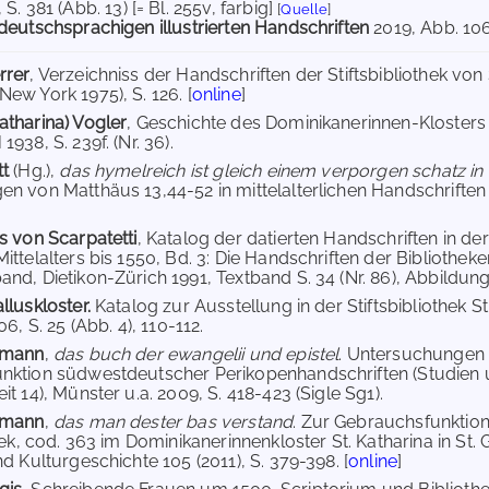
, S. 381 (Abb. 13) [= Bl. 255v, farbig]
[
Quelle
]
deutschsprachigen illustrierten Handschriften
2019
, Abb. 106
rrer
, Verzeichniss der Handschriften der Stiftsbibliothek von
ew York 1975), S. 126. [
online
]
tharina) Vogler
, Geschichte des Dominikanerinnen-Klosters S
938, S. 239f. (Nr. 36).
tt
(Hg.),
das hymelreich ist gleich einem verporgen schatz in 
n von Matthäus 13,44-52 in mittelalterlichen Handschriften (
.
s von Scarpatetti
, Katalog der datierten Handschriften in der
ttelalters bis 1550, Bd. 3: Die Handschriften der Bibliotheken
nd, Dietikon-Zürich 1991, Textband S. 34 (Nr. 86), Abbildungs
lluskloster.
Katalog zur Ausstellung in der Stiftsbibliothek S
06, S. 25 (Abb. 4), 110-112.
tmann
,
das buch der ewangelii und epistel
. Untersuchungen 
ktion südwestdeutscher Perikopenhandschriften (Studien u
t 14), Münster u.a. 2009, S. 418-423 (Sigle Sg1).
tmann
,
das man dester bas verstand
. Zur Gebrauchsfunktion
hek, cod. 363 im Dominikanerinnenkloster St. Katharina in St. G
d Kulturgeschichte 105 (2011), S. 379-398. [
online
]