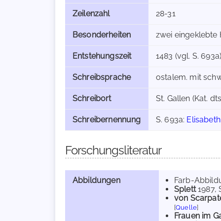
Zeilenzahl
28-31
Besonderheiten
zwei eingeklebte 
Entstehungszeit
1483 (vgl. S. 693a
Schreibsprache
ostalem. mit schwä
Schreibort
St. Gallen (Kat. dts
Schreibernennung
S. 693a:
Elisabet
Forschungsliteratur
Abbildungen
Farb-Abbild
Splett
1987
,
von Scarpate
[
Quelle
]
Frauen im Ga