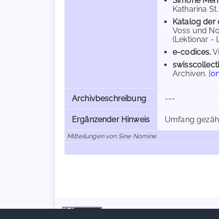
Simone Men
Katharina St.
Katalog der 
Voss und Nor
(Lektionar - 
e-codices.
Vi
swisscollect
Archiven. [
on
Archivbeschreibung
---
Ergänzender Hinweis
Umfang gezählt
Mitteilungen von Sine Nomine