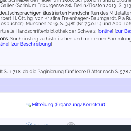
gis
, Schreibende Frauen um 1500. Scriptorium und Bibliothe
 Gallen (Scrinium Friburgense 28), Berlin/Boston 2013, S. 313-3
deutschsprachigen illustrierten Handschriften
des Mittelalt
bert H. Ott, hg. von Kristina Freienhagen-Baumgardt, Pia R
Losbücher), München 2019, S. 348f. (Nr. 75.0.11.) und Abb. 106.
rtuelle Handschriftenbibliothek der Schweiz. [
online
] [
zur Be
ions.
Sucheinstieg zu historischen und modernen Sammlunge
line
] [
zur Beschreibung
]
 S. 1-718, da die Paginierung fünf leere Blätter nach S. 578 
Mitteilung (Ergänzung/Korrektur)