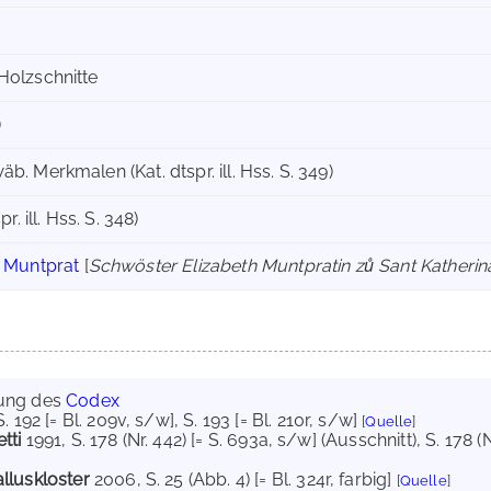
Holzschnitte
)
b. Merkmalen (Kat. dtspr. ill. Hss. S. 349)
pr. ill. Hss. S. 348)
h Muntprat
[
Schwöster Elizabeth Muntpratin zů Sant Katherin
ung des
Codex
 S. 192 [= Bl. 209v, s/w]
, S. 193 [= Bl. 210r, s/w]
[
Quelle
]
tti
1991
, S. 178 (Nr. 442) [= S. 693a, s/w] (Ausschnitt)
, S. 178 (
lluskloster
2006
, S. 25 (Abb. 4) [= Bl. 324r, farbig]
[
Quelle
]