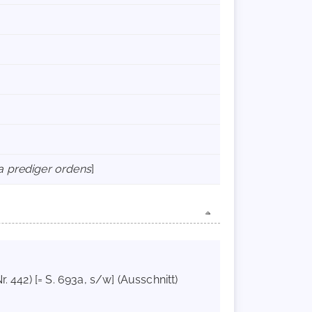
a prediger ordens
]
Nr. 442) [= S. 693a, s/w] (Ausschnitt)